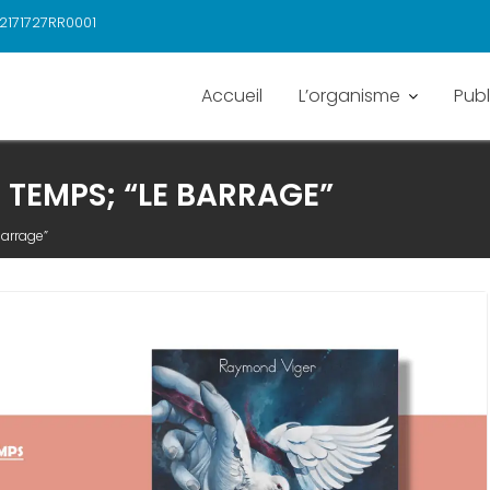
2171727RR0001
Accueil
L’organisme
Publ
U TEMPS; “LE BARRAGE”
barrage”