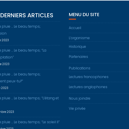
DERNIERS ARTICLES
MENU DU SITE
a pluie … Le beau temps;
Accueil
sion
L’organisme
re 2023
Historique
a pluie … Le beau temps; “La
Partenaires
plation”
re 2023
Publications
a pluie … Le beau temps;
Lectures francophones
nt peux-tu?”
Lectures anglophones
e 2023
a pluie … Le beau temps; “L’étang et
Nous joindre
Vie privée
mbre 2023
 pluie … Le beau temps; “Le soleil II”
mbre 2023