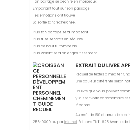
Ton barrage se déchire en morceaux.
Emportant tout sur son passage.
Tes émotions ont trouvé
La sortie tant recherchée.
Plus ton barrage sera imposant
Plus tu te sentiras en sécurité
Plus de haut tu tomberas
Plus violent sera on engloutissement.
EXTRAIT DU LIVRE
APR
Recueil de textes à méditer. C
une couleur différente selon not
Un livre que vous pouvez comm
y laisser votre commentaire et
réponse.
Au coût de 15$ chacun de ses li
256-9009 ou par
Internet
. Éditions TNT : 625 Avenue de l