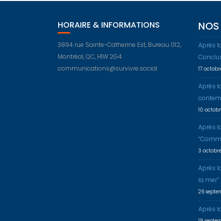
HORAIRE & INFORMATIONS
NOS 
3894 rue Sainte-Catherine Est, Bureau 012,
Après l
Montréal, QC, H1W 2G4
Conclu
communications@survivre.social
17 octob
Après l
contem
10 octob
Après l
“Comme
3 octobr
Après l
la mer”
26 septe
Après la
19 septe