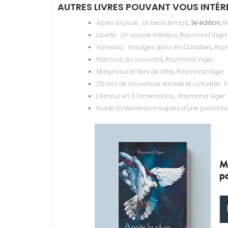
AUTRES LIVRES POUVANT VOUS INTÉR
Après la pluie… Le beau temps
, 3e édition,
R
Liberté… Un sourire intérieur
,
Raymond Viger
Vanessa… Voyages dans les Caraïbes
,
Ray
Parcours du survivant
,
Raymond Viger
Marginaux et fiers de l’être
,
Raymond Viger
25 ans de couverture sociale et culturelle, T
L’Amour en 3 Dimensions
,
Raymond Viger
Guide d’intervention auprès d’une personne