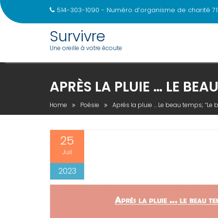
514-303-1090 - Numéro d’organisme de charité 71
Survivre
Une oreille à votre écoute
Skip
to
APRÈS LA PLUIE … LE BEA
content
Home
Poésie
Après la pluie … Le beau temps; “Le 
25
Juil
2023