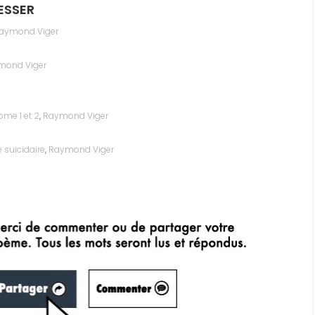
ESSER
aymond Viger
mond Viger
ome 1 et 2
,
Raymond Viger
 suicidaire
,
Raymond Viger