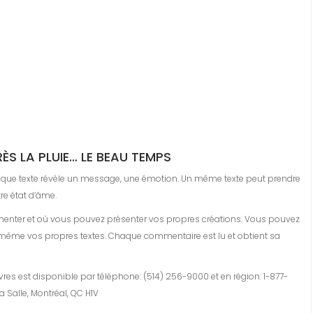
ÈS LA PLUIE… LE BEAU TEMPS
haque texte révèle un message, une émotion. Un même texte peut prendre
re état d’âme.
enter et où vous pouvez présenter vos propres créations. Vous pouvez
 même vos propres textes. Chaque commentaire est lu et obtient sa
vres est disponible par téléphone: (514) 256-9000 et en région: 1-877-
a Salle, Montréal, QC H1V