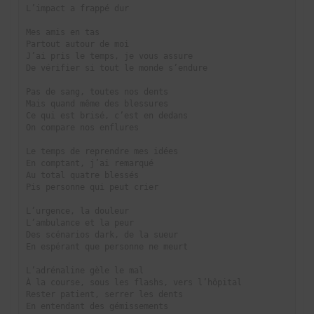
L’impact a frappé dur

Mes amis en tas

Partout autour de moi

J’ai pris le temps, je vous assure

De vérifier si tout le monde s’endure

Pas de sang, toutes nos dents

Mais quand même des blessures

Ce qui est brisé, c’est en dedans

On compare nos enflures

Le temps de reprendre mes idées

En comptant, j’ai remarqué

Au total quatre blessés

Pis personne qui peut crier

L’urgence, la douleur

L’ambulance et la peur

Des scénarios dark, de la sueur

En espérant que personne ne meurt

L’adrénaline gèle le mal

À la course, sous les flashs, vers l’hôpital

Rester patient, serrer les dents

En entendant des gémissements
