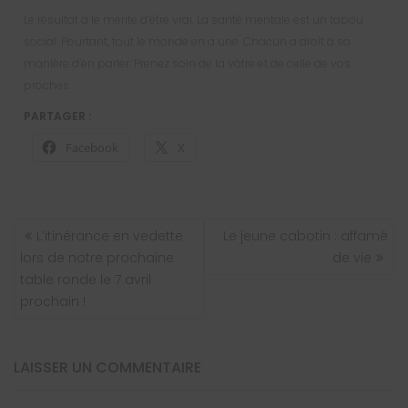
Le résultat a le mérite d’être vrai. La santé mentale est un tabou
social. Pourtant, tout le monde en a une. Chacun a droit à sa
manière d’en parler. Prenez soin de la vôtre et de celle de vos
proches.
PARTAGER :
Facebook
X
NAVIGATION
L’itinérance en vedette
Le jeune cabotin : affamé
DE
lors de notre prochaine
de vie
L’ARTICLE
table ronde le 7 avril
prochain !
LAISSER UN COMMENTAIRE