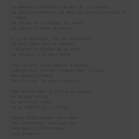
Le manque d’information me met de la pression

La salle d’espérance, la télé qui gueule à travers le
s néons

La soirée va se trainer les pieds

Ça laisse le temps de penser

S’ils m’appellent, ils me chercheront

Je sors fumer pour me dérager

L’attente du système de la santé

Je connais, j’ai déjà donné

Pour un bras cassé combien d’heures

Combien pour la tête, combien pour le coeur

Des années sûrement

Pour les cas les plus pressants

Une dizaine pour un plâtre au poignet

Un an pour un psy

Ou peut-être jamais

Et je combattrai à l’infini

Maudit établissement sans amour

Sans sentiments, sans bon sens

Débordant d’indifférence

Sans présence
