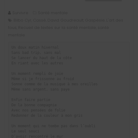
Survivre
Santé mentale
Bilbo Cyr
Cassé
David Goudreault
Gaspésie
L'art des
,
,
,
,
fous
Recueil de textes sur la santé mentale
santé
,
,
mentale
Un doux matin hivernal

Sans bad trip, sans mal

Se lancer du haut de la côte

En riant avec les autres

Un moment rempli de joie

Même si je frissonne au froid

Sonne comme de la musique à mes oreilles

Même sans argent, sans paye

Enfin faire partie

De la bonne compagnie

Avec nos pensées de folie

Redonner de la couleur à mon gris

Un moment qui ne tombe pas dans l’oubli

Le seul souci

D’avoir rencontré le mur
