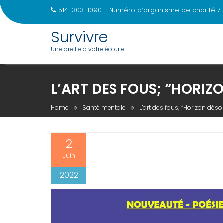
514-303-1090 - Numéro d’organisme de charité 71
Survivre
Une oreille à votre écoute
Skip
to
L’ART DES FOUS; “HORI
content
Home
Santé mentale
L’art des fous; “Horizon dés
2
Juin
2022