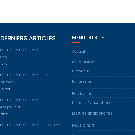
DERNIERS ARTICLES
MENU DU SITE
a pluie … Le beau temps;
Accueil
sion
L’organisme
re 2023
Historique
a pluie … Le beau temps; “La
Partenaires
plation”
re 2023
Publications
a pluie … Le beau temps;
Lectures francophones
nt peux-tu?”
Lectures anglophones
e 2023
a pluie … Le beau temps; “L’étang et
Nous joindre