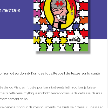
orizon désordonné
L'art des fous
Recueil de textes sur la santé
,
,
e du lac Mistassini. Usée par l’omniprésente intimidation, je laisse
rner à cette terre mythique maladroitement cousue de détresse, de rires
 l’estompement de soi.
ie de dépecer chacun de mes tourments me brûle de l’intérieur. Finesse et