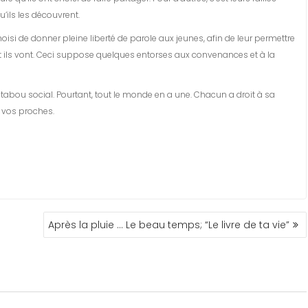
u’ils les découvrent.
si de donner pleine liberté de parole aux jeunes, afin de leur permettre
nt ils vont. Ceci suppose quelques entorses aux convenances et à la
un tabou social. Pourtant, tout le monde en a une. Chacun a droit à sa
e vos proches.
Après la pluie … Le beau temps; “Le livre de ta vie”