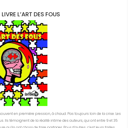
 LIVRE
L’ART DES FOUS
lus souvent en première pression, à chaud. Pas toujours loin de la crise. Les
s. Ils témoignent de la réalité intime des auteurs, qui ont entre 9 et 35
e qu’ils ont choisi de faire partager. Pour d’autres, c’est leurs failles