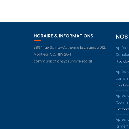
HORAIRE & INFORMATIONS
NOS 
3894 rue Sainte-Catherine Est, Bureau 012,
Après l
Montréal, QC, H1W 2G4
Conclu
communications@survivre.social
17 octob
Après l
contem
10 octob
Après l
“Comme
3 octobr
Après l
la mer”