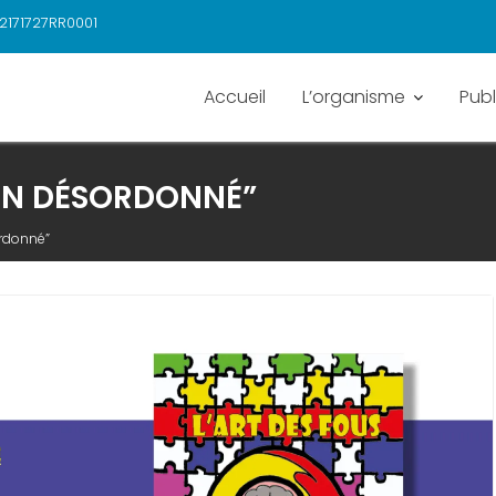
2171727RR0001
Accueil
L’organisme
Publ
ZON DÉSORDONNÉ”
ordonné”