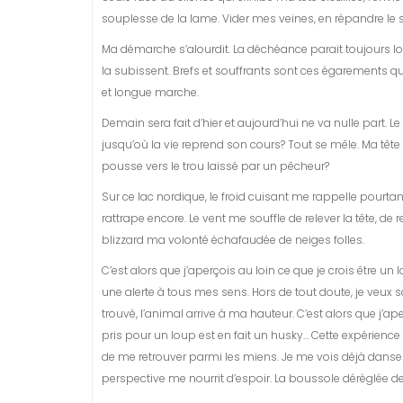
souplesse de la lame. Vider mes veines, en répandre le s
Ma démarche s’alourdit. La déchéance parait toujours lo
la subissent. Brefs et souffrants sont ces égarements q
et longue marche.
Demain sera fait d’hier et aujourd’hui ne va nulle part. 
jusqu’où la vie reprend son cours? Tout se mêle. Ma tê
pousse vers le trou laissé par un pêcheur?
Sur ce lac nordique, le froid cuisant me rappelle pourtan
rattrape encore. Le vent me souffle de relever la tête, de 
blizzard ma volonté échafaudée de neiges folles.
C’est alors que j’aperçois au loin ce que je crois être un
une alerte à tous mes sens. Hors de tout doute, je veux s
trouvé, l’animal arrive à ma hauteur. C’est alors que j’ap
pris pour un loup est en fait un husky… Cette expérienc
de me retrouver parmi les miens. Je me vois déjà danser 
perspective me nourrit d’espoir. La boussole déréglée de