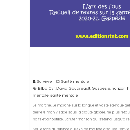
Survivre
Santé mentale
Bilbo Cyr
David Goudreault
Gaspésie
horizon
h
,
,
,
,
mentale
santé mentale
,
Je marche. Je marche sur la longue et vaste étendue gelé
derrière mon visage sous la croûte glacée. Ne plus retou
naïfs et d’hostilité. Scruter l’horizon qui s’étend jusqu’à
Seule face au silence qui exhibe ma tête cisaillée, l’env