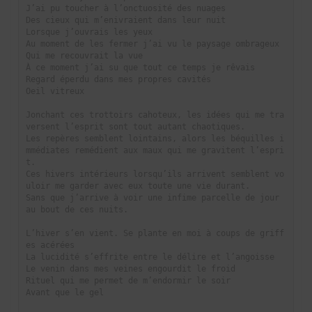
J’ai pu toucher à l’onctuosité des nuages

Des cieux qui m’enivraient dans leur nuit

Lorsque j’ouvrais les yeux

Au moment de les fermer j’ai vu le paysage ombrageux

Qui me recouvrait la vue

À ce moment j’ai su que tout ce temps je rêvais

Regard éperdu dans mes propres cavités

Oeil vitreux

Jonchant ces trottoirs cahoteux, les idées qui me tra
versent l’esprit sont tout autant chaotiques. 

Les repères semblent lointains, alors les béquilles i
mmédiates remédient aux maux qui me gravitent l’espri
t.  

Ces hivers intérieurs lorsqu’ils arrivent semblent vo
uloir me garder avec eux toute une vie durant. 

Sans que j’arrive à voir une infime parcelle de jour 
au bout de ces nuits.

L’hiver s’en vient. Se plante en moi à coups de griff
es acérées

La lucidité s’effrite entre le délire et l’angoisse

Le venin dans mes veines engourdit le froid

Rituel qui me permet de m’endormir le soir

Avant que le gel
