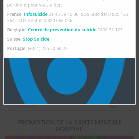
pertinent pour vous aider.
France
:
Infosuicide
01 45 39 40 00. SOS Suicide: 0 825 120
364 SOS Amitié: 0 820 066 056.
Belgique
:
Centre de prévention du suicide
0800 32 123.
Suisse
:
Stop Suicide
.
Portugal
: (+351) 225 50 60 70
Ce site utilise Akismet pour réduire les indésirables.
En savoir plus sur
la façon dont les données de vos commentaires sont traitées
.
RECHERCHER
PROMOTION DE LA SANTÉ MENTALE
POSITIVE