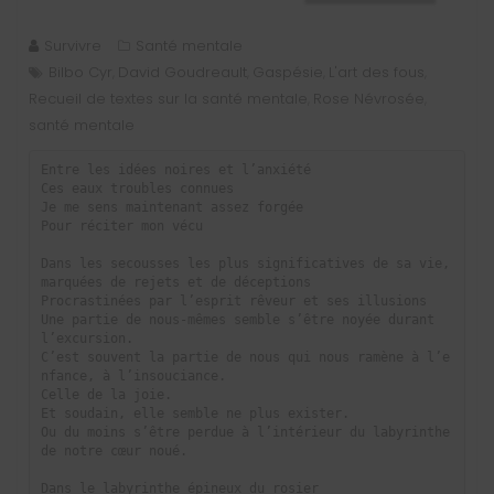
Survivre
Santé mentale
Bilbo Cyr
David Goudreault
Gaspésie
L'art des fous
,
,
,
,
Recueil de textes sur la santé mentale
Rose Névrosée
,
,
santé mentale
Entre les idées noires et l’anxiété

Ces eaux troubles connues

Je me sens maintenant assez forgée

Pour réciter mon vécu

Dans les secousses les plus significatives de sa vie, 
marquées de rejets et de déceptions

Procrastinées par l’esprit rêveur et ses illusions

Une partie de nous-mêmes semble s’être noyée durant 
l’excursion.

C’est souvent la partie de nous qui nous ramène à l’e
nfance, à l’insouciance. 

Celle de la joie.

Et soudain, elle semble ne plus exister.

Ou du moins s’être perdue à l’intérieur du labyrinthe 
de notre cœur noué.

Dans le labyrinthe épineux du rosier
