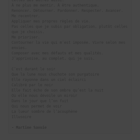
Celles des autres aussi.

À ne plus me mentir. À être authentique.

Renoncer. Détourner. Pardonner. Respecter. Avancer.

Me recentrer.

Appliquer mes propres règles de vie.

Pas celles que je subis par obligation, plutôt celles 
que je choisis.

Me prioriser.

Contourner la vie qui m’est imposée. Vivre selon mes 
envies.

Composer avec mes défauts et mes qualités.

J’apprivoise, au complet, qui je suis.

C’est durant le soir

Que la lune nous chuchote son purgatoire

Elle rayonne dans un ciel éclairci

Calibré par le noir

Elle fait écho de son ombre qu’est la nuit

Où elle nous dévoile un miroir

Dans le jour que l’on fuit

Qui nous permet de voir

La lueur sombre de l’acouphène

Illusoire

- Martine Savoie