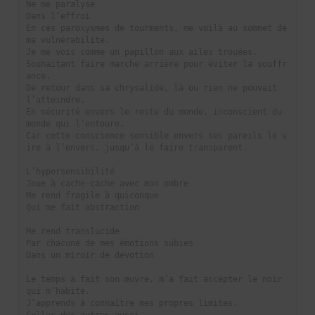
Ne me paralyse

Dans l’effroi

En ces paroxysmes de tourments, me voilà au sommet de 
ma vulnérabilité. 

Je me vois comme un papillon aux ailes trouées. 

Souhaitant faire marche arrière pour éviter la souffr
ance. 

De retour dans sa chrysalide, là ou rien ne pouvait 
l’atteindre. 

En sécurité envers le reste du monde, inconscient du 
monde qui l’entoure. 

Car cette conscience sensible envers ses pareils le v
ire à l’envers, jusqu’à le faire transparent.

L’hypersensibilité

Joue à cache-cache avec mon ombre

Me rend fragile à quiconque

Qui me fait abstraction

Me rend translucide

Par chacune de mes émotions subies

Dans un miroir de dévotion

Le temps a fait son œuvre, m’a fait accepter le noir 
qui m’habite.

J’apprends à connaître mes propres limites.
