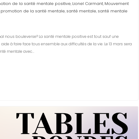
tion de la santé mentale positive
Lionel Carmant
Mouvement
,
,
promotion de la santé mentale
santé mentale
santé mentale
,
,
,
al nous bouleverse? La santé mentale positive est tout sauf une
 aide à faire face tous ensemble aux difficultés de la vie. Le 13 mars sera
anté mentale avec…