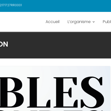
2171727RR0001
Accueil
L’organisme
Publ
ON