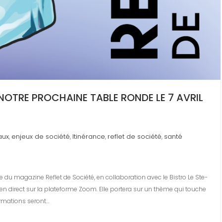
 NOTRE PROCHAINE TABLE RONDE LE 7 AVRIL
aux
enjeux de société
Itinérance
reflet de société
santé
,
,
,
,
 du magazine Reflet de Société, en collaboration avec le Bistro Le Ste-
sée en direct sur la plateforme Zoom. Elle portera sur un thème qui touche
formations seront…