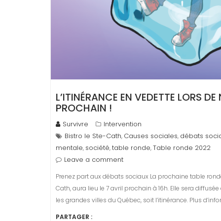
L’ITINÉRANCE EN VEDETTE LORS DE
PROCHAIN !
Survivre
Intervention
Bistro le Ste-Cath
Causes sociales
débats soci
,
,
mentale
société
table ronde
Table ronde 2022
,
,
,
Leave a comment
Prenez part aux débats sociaux La prochaine table ronde
Cath, aura lieu le 7 avril prochain à 16h. Elle sera diffu
les grandes villes du Québec, soit l’itinérance. Plus d’in
PARTAGER :