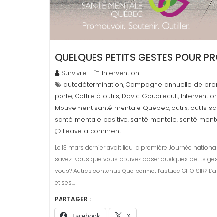
QUELQUES PETITS GESTES POUR P
Survivre
Intervention
autodétermination
Campagne annuelle de prom
,
porte
Coffre à outils
David Goudreault
Interventio
,
,
,
Mouvement santé mentale Québec
outils
outils s
,
,
santé mentale positive
santé mentale
santé menta
,
,
Leave a comment
Le 13 mars dernier avait lieu la première Journée nati
savez-vous que vous pouvez poser quelques petits ges
vous? Autres contenus Que permet l’astuce CHOISIR? L’au
et ses…
PARTAGER :
Facebook
X