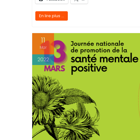
En lire plus ...
11
Mar
2022