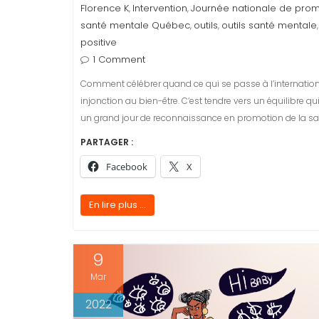
Florence K
Intervention
Journée nationale de promo
,
,
santé mentale Québec
outils
outils santé mentale
,
,
positive
1 Comment
Comment célébrer quand ce qui se passe à l’internation
injonction au bien-être. C’est tendre vers un équilibre qui
un grand jour de reconnaissance en promotion de la s
PARTAGER :
Facebook
X
En lire plus ...
9
Mar
2022