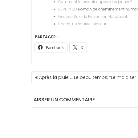
Comment intervenir auprès des jeunes?
LOVE in 3D
Roman de cheminement humorist
Quebec Suicide Prevention Handbook
Liberté; un sourire intérieur
PARTAGER :
Facebook
X
NAVIGATION
Après la pluie … Le beau temps; “Le malaise”
DE
L’ARTICLE
LAISSER UN COMMENTAIRE