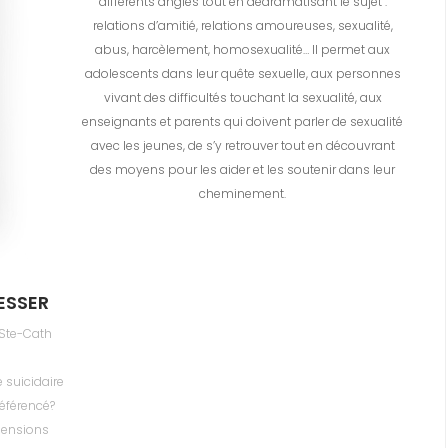
différents angles tout en dédramatisant le sujet :
relations d’amitié, relations amoureuses, sexualité,
abus, harcèlement, homosexualité… Il permet aux
adolescents dans leur quête sexuelle, aux personnes
vivant des difficultés touchant la sexualité, aux
enseignants et parents qui doivent parler de sexualité
avec les jeunes, de s’y retrouver tout en découvrant
des moyens pour les aider et les soutenir dans leur
cheminement.
ESSER
u Ste-Cath
 suicidaire
éférencé?
mensions