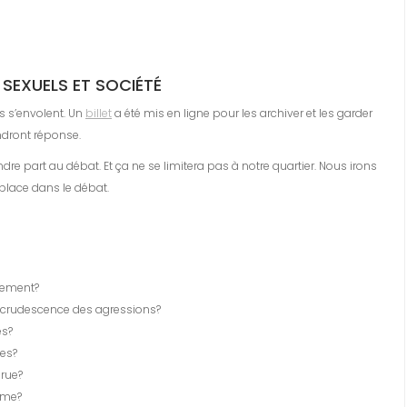
 SEXUELS
ET
SOCIÉTÉ
s s’envolent. Un
billet
a été mis en ligne pour les archiver et les garder
ndront réponse.
e part au débat. Et ça ne se limitera pas à notre quartier. Nous irons
place dans le débat.
èlement?
 recrudescence des agressions?
és?
nes?
 rue?
ème?