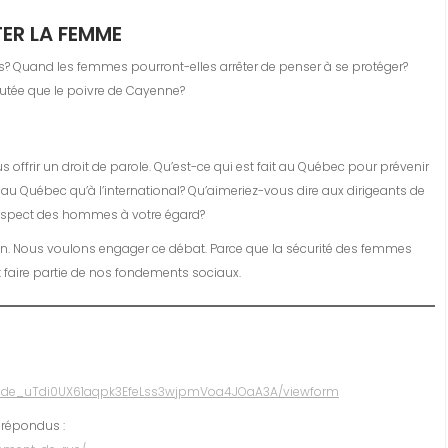
ER LA FEMME
uand les femmes pourront-elles arrêter de penser à se protéger?
utée que le poivre de Cayenne?
offrir un droit de parole. Qu’est-ce qui est fait au Québec pour prévenir
t au Québec qu’à l’international? Qu’aimeriez-vous dire aux dirigeants de
 respect des hommes à votre égard?
on. Nous voulons engager ce débat. Parce que la sécurité des femmes
 faire partie de nos fondements sociaux.
9tude_uTdi0UX61aqpk3EfeLss3wjpmVoa4JOaA3A/viewform
 répondus :