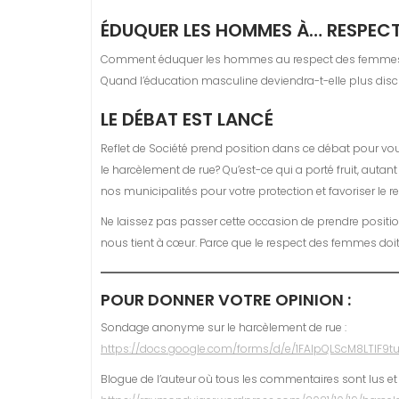
ÉDUQUER LES HOMMES À… RESPECT
Comment éduquer les hommes au respect des femmes? Q
Quand l’éducation masculine deviendra-t-elle plus disc
LE DÉBAT EST LANCÉ
Reflet de Société prend position dans ce débat pour vous 
le harcèlement de rue? Qu’est-ce qui a porté fruit, autan
nos municipalités pour votre protection et favoriser le
Ne laissez pas passer cette occasion de prendre positi
nous tient à cœur. Parce que le respect des femmes doit
POUR DONNER VOTRE OPINION :
Sondage anonyme sur le harcèlement de rue :
https://docs.google.com/forms/d/e/1FAIpQLScM8LTlF
Blogue de l’auteur où tous les commentaires sont lus et