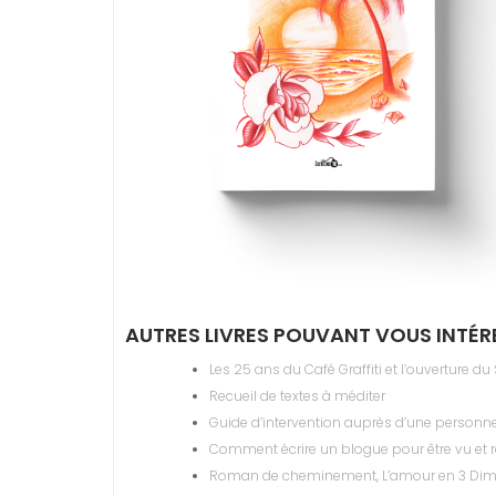
AUTRES LIVRES POUVANT VOUS INTÉR
Les 25 ans du Café Graffiti et l’ouverture d
Recueil de textes à méditer
Guide d’intervention auprès d’une personne
Comment écrire un blogue pour être vu et r
Roman de cheminement, L’amour en 3 Di