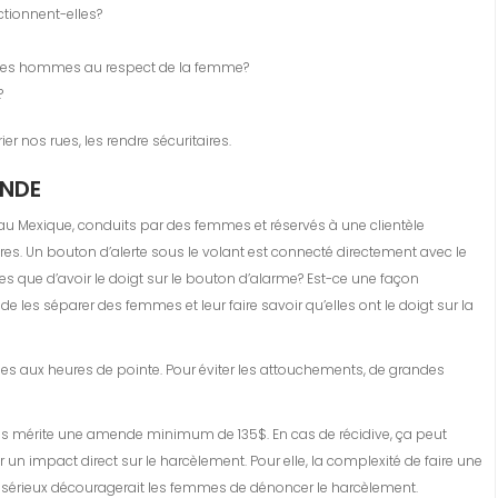
tionnent-elles?
 les hommes au respect de la femme?
?
er nos rues, les rendre sécuritaires.
ONDE
au Mexique, conduits par des femmes et réservés à une clientèle
es. Un bouton d’alerte sous le volant est connecté directement avec le
es que d’avoir le doigt sur le bouton d’alarme? Est-ce une façon
s séparer des femmes et leur faire savoir qu’elles ont le doigt sur la
s aux heures de pointe. Pour éviter les attouchements, de grandes
ous mérite une amende minimum de 135$. En cas de récidive, ça peut
 un impact direct sur le harcèlement. Pour elle, la complexité de faire une
au sérieux découragerait les femmes de dénoncer le harcèlement.