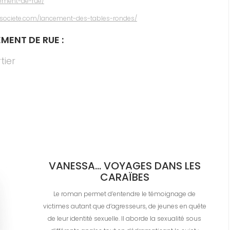
lement-de-rue/
desociete.com/lancement-des-tables-rondes/
MENT DE RUE :
tier
VANESSA… VOYAGES DANS LES
CARAÏBES
Le roman permet d’entendre le témoignage de
victimes autant que d’agresseurs, de jeunes en quête
de leur identité sexuelle. Il aborde la sexualité sous