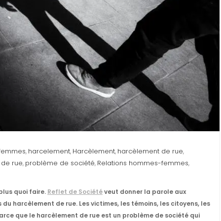
femmes
harcelement
Harcèlement
harcèlement de rue
,
,
,
,
 de rue
problème de société
Relations hommes-femmes
,
,
,
lus quoi faire.
Reflet de Société
veut donner la parole aux
 du harcèlement de rue. Les victimes, les témoins, les citoyens, les
… Parce que le harcèlement de rue est un problème de société qui