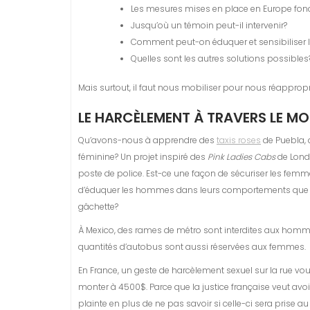
Les mesures mises en place en Europe fonc
Jusqu’où un témoin peut-il intervenir?
Comment peut-on éduquer et sensibiliser
Quelles sont les autres solutions possibles
Mais surtout, il faut nous mobiliser pour nous réappropri
LE HARCÈLEMENT À TRAVERS LE M
Qu’avons-nous à apprendre des
taxis roses
de Puebla, 
féminine? Un projet inspiré des
Pink Ladies Cabs
de Londr
poste de police. Est-ce une façon de sécuriser les femm
d’éduquer les hommes dans leurs comportements que de le
gâchette?
À Mexico, des rames de métro sont interdites aux homme
quantités d’autobus sont aussi réservées aux femmes.
En France, un geste de harcèlement sexuel sur la rue v
monter à 4500$. Parce que la justice française veut avoir
plainte en plus de ne pas savoir si celle-ci sera prise 