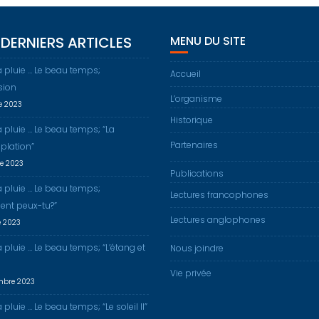
DERNIERS ARTICLES
MENU DU SITE
a pluie … Le beau temps;
Accueil
sion
L’organisme
re 2023
Historique
a pluie … Le beau temps; “La
Partenaires
plation”
re 2023
Publications
a pluie … Le beau temps;
Lectures francophones
nt peux-tu?”
Lectures anglophones
e 2023
a pluie … Le beau temps; “L’étang et
Nous joindre
Vie privée
mbre 2023
 pluie … Le beau temps; “Le soleil II”