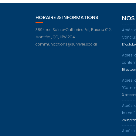
HORAIRE & INFORMATIONS
NOS 
3894 rue Sainte-Catherine Est, Bureau 012,
Après l
Montréal, QC, H1W 2G4
Conclu
communications@survivre.social
17 octob
Après l
contem
10 octob
Après l
“Comme
3 octobr
Après l
la mer”
26 septe
Après la