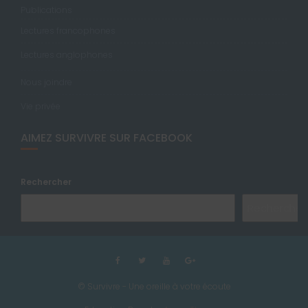
Publications
Lectures francophones
Lectures anglophones
Nous joindre
Vie privée
AIMEZ SURVIVRE SUR FACEBOOK
Rechercher
Rechercher
© Survivre - Une oreille à votre écoute