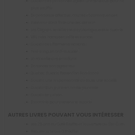
Suicide des personnes âgées: une tentative pour ne
plus souffrir
Dépendance affective; causes et conséquences
Intervenir sans faire une dépression
Les Cégeps, la détresse psychologique et le suicide
VIH, sida, homosexualité et suicide
Suicide des Premières nations
Test sanguin anti-suicide!
La maladie des émotions
Dénoncer son agresseur
Quebec Suicide Prevention Handbook
Suicide, une responsabilité de toute une société
Suicide d’un jeune en centre jeunesse
Suicide en prison
Ensemble pour prévenir le suicide
AUTRES LIVRES POUVANT VOUS INTÉRESSER
Les 25 ans du Café Graffiti et l’ouverture du Ste-Cath
Recueil de textes à méditer