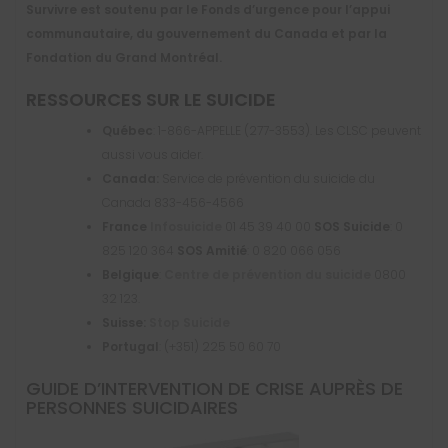
Survivre est soutenu par le Fonds d’urgence pour l’appui
communautaire, du gouvernement du Canada et par la
Fondation du Grand Montréal.
RESSOURCES SUR LE SUICIDE
Québec
: 1-866-APPELLE (277-3553). Les CLSC peuvent
aussi vous aider.
Canada:
Service de prévention du suicide du
Canada 833-456-4566
France
Infosuicide
01 45 39 40 00
SOS Suicide
: 0
825 120 364
SOS Amitié
: 0 820 066 056
Belgique
:
Centre de prévention du suicide
0800
32 123.
Suisse:
Stop Suicide
Portugal
: (+351) 225 50 60 70
GUIDE D’INTERVENTION DE CRISE AUPRÈS DE
PERSONNES SUICIDAIRES