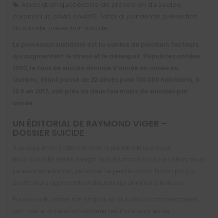
Association québécoise de prévention du suicide
,
coronavirus
covid
covid19
Éditorial
pandémie
prévention
,
,
,
,
,
du suicide
prévention suicide
,
Le processus suicidaire est la somme de plusieurs facteurs
qui augmentent le stress et le désespoir. Depuis les années
1990, le taux de suicide diminue d’année en année au
Québec, étant passé de 22 décès pour 100 000 habitants, à
12.4 en 2017, soit près de deux fois moins de suicides par
année.
UN ÉDITORIAL DE
RAYMOND VIGER
–
DOSSIER
SUICIDE
À quoi peut-on s’attendre avec la pandémie que nous
traversons? En réalité, malgré tous les modèles que les chercheurs
peuvent échafauder, personne ne peut le savoir. Parce qu’il y a
des facteurs aggravants et d’autres qui diminuent le risque.
Par exemple, perdre son emploi, ne plus savoir comment payer
son loyer et acheter son épicerie peut faire augmenter