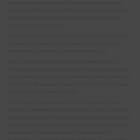
radicalement le stress et l’anxiété. Par contre, apprendre que le
gouvernement va remettre une Prestation canadienne d’urgence
pour soutenir ceux qui sont touchés et les aider à traverser la
pandémie aura l’effet contraire.
Les écoles étant fermées, le stress relié à la réussite scolaire peut
diminuer. Mais parallèlement, la violence, le harcèlement et
l’intimidation que certains y vivent diminueront aussi.
Chaque personne adoptera une attitude différente face aux
facteurs aggravants ou à ceux qui peuvent la sécuriser. Le niveau
d’anxiété ou de calme variera donc d’un individu à l’autre. Dans un
même milieu de vie, certains réagiront dans un sens tandis que
d’autres iront directement à l’opposé.
Une chose est sûre, cependant. Au sortir d’une crise, les gens
fragiles et vulnérables ont de la difficulté. Ils voient les personnes
de leur entourage profiter de la vie et passer à autre chose. La crise
est derrière eux et l’heure est aux réjouissances. Mais pour l’âme
en peine, voir les autres dans la joie et le bonheur ne fait
qu’amplifier le sentiment de solitude et de tristesse qui l’accable.