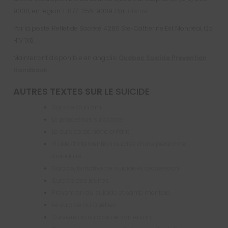
9000, en région: 1-877-256-9009. Par
Internet
.
Par la poste: Reflet de Société 4260 Ste-Catherine Est Montréal, Qc.
H1V 1X6.
Maintenant disponible en anglais:
Quebec Suicide Prevention
Handbook
.
AUTRES TEXTES SUR LE
SUICIDE
Suicide d’un ami
Le processus suicidaire
Le suicide de notre enfant
Guide d’intervention auprès d’une personne
suicidaire
Suicide, tentative de suicide et dépression
Suicide des jeunes
Prévention du suicide et santé mentale
Le suicide au Québec
Survivre au suicide de son enfant