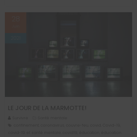
28
Juin
2021
LE JOUR DE LA MARMOTTE!
Survivre
Santé mentale
confinement
coronavirus
couvre-feu
covid
Covid-19
,
,
,
,
,
covid-19 et santé mentale
covid19
éducation
éducation
,
,
,