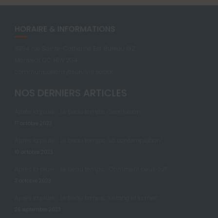
HORAIRE & INFORMATIONS
3894 rue Sainte-Catherine Est, Bureau 012,
Montréal, QC, H1W 2G4
communications@survivre.social
NOS DERNIERS ARTICLES
Après la pluie … Le beau temps; Conclusion
17 octobre 2023
Après la pluie … Le beau temps; “La contemplation”
10 octobre 2023
Après la pluie … Le beau temps; “Comment peux-tu?”
3 octobre 2023
Après la pluie … Le beau temps; “L’étang et la mer”
26 septembre 2023