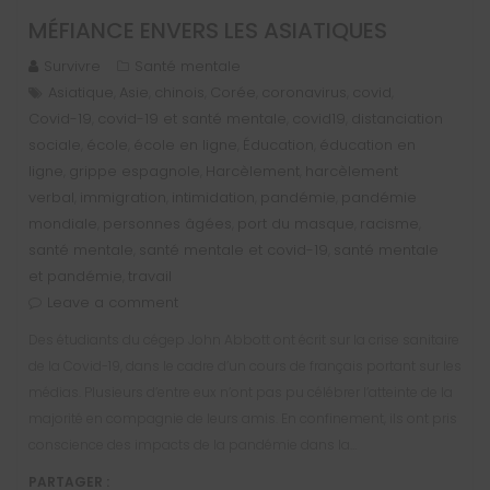
MÉFIANCE ENVERS LES ASIATIQUES
Survivre
Santé mentale
Asiatique
Asie
chinois
Corée
coronavirus
covid
,
,
,
,
,
,
Covid-19
covid-19 et santé mentale
covid19
distanciation
,
,
,
sociale
école
école en ligne
Éducation
éducation en
,
,
,
,
ligne
grippe espagnole
Harcèlement
harcèlement
,
,
,
verbal
immigration
intimidation
pandémie
pandémie
,
,
,
,
mondiale
personnes âgées
port du masque
racisme
,
,
,
,
santé mentale
santé mentale et covid-19
santé mentale
,
,
et pandémie
travail
,
Leave a comment
Des étudiants du cégep John Abbott ont écrit sur la crise sanitaire
de la Covid-19, dans le cadre d’un cours de français portant sur les
médias. Plusieurs d’entre eux n’ont pas pu célébrer l’atteinte de la
majorité en compagnie de leurs amis. En confinement, ils ont pris
conscience des impacts de la pandémie dans la…
PARTAGER :