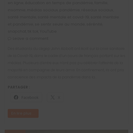
en ligne
éducation en temps de pandémie
famille
,
,
,
insomnie
médias sociaux
pandémie
réseaux sociaux
,
,
,
,
santé mentale
santé mentale et covid-19
santé mentale
,
,
et pandémie
se sentir seule au monde
sérénité
,
,
,
snapchat
tik tok
YouTube
,
,
Leave a comment
Des étudiants du cégep John Abbott ont écrit sur la crise sanitaire
de la Covid-19, dans le cadre d’un cours de français portant sur les
médias. Plusieurs d’entre eux n’ont pas pu célébrer l’atteinte de la
majorité en compagnie de leurs amis. En confinement, ils ont pris
conscience des impacts de la pandémie dans la…
PARTAGER :
Facebook
X
En lire plus ...