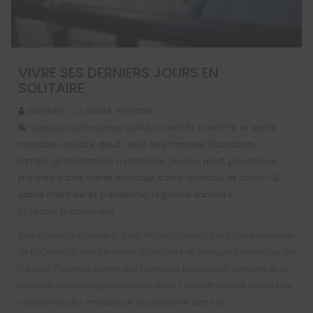
VIVRE SES DERNIERS JOURS EN
SOLITAIRE
Survivre
Santé mentale
cancer
coronavirus
covid
Covid-19
covid-19 et santé
,
,
,
,
mentale
covid19
deuil
deuil des familles
Éducation
,
,
,
,
,
famille
glioblastome multiforme
jeunes
mort
pandémie
,
,
,
,
,
parents
santé
santé mentale
santé mentale et covid-19
,
,
,
,
santé mentale et pandémie
urgence sanitaire
,
Leave a comment
Des étudiants du cégep John Abbott ont écrit sur la crise sanitaire
de la Covid-19, dans le cadre d’un cours de français portant sur les
médias. Plusieurs d’entre eux n’ont pas pu célébrer l’atteinte de la
majorité en compagnie de leurs amis. En confinement, ils ont pris
conscience des impacts de la pandémie dans la…