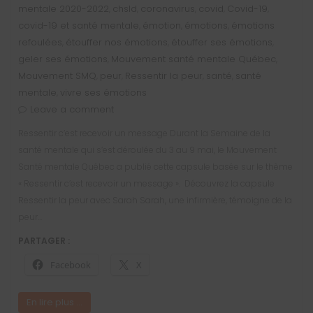
mentale 2020-2022
chsld
coronavirus
covid
Covid-19
,
,
,
,
,
covid-19 et santé mentale
émotion
émotions
émotions
,
,
,
refoulées
étouffer nos émotions
étouffer ses émotions
,
,
,
geler ses émotions
Mouvement santé mentale Québec
,
,
Mouvement SMQ
peur
Ressentir la peur
santé
santé
,
,
,
,
mentale
vivre ses émotions
,
Leave a comment
Ressentir c’est recevoir un message Durant la Semaine de la
santé mentale qui s’est déroulée du 3 au 9 mai, le Mouvement
Santé mentale Québec a publié cette capsule basée sur le thème
« Ressentir c’est recevoir un message ». Découvrez la capsule
Ressentir la peur avec Sarah Sarah, une infirmière, témoigne de la
peur…
PARTAGER :
Facebook
X
En lire plus ...