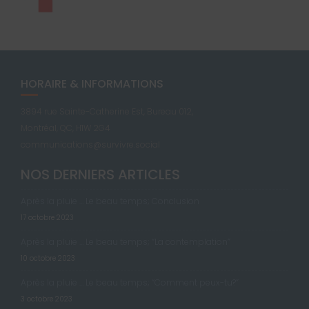
HORAIRE & INFORMATIONS
3894 rue Sainte-Catherine Est, Bureau 012,
Montréal, QC, H1W 2G4
communications@survivre.social
NOS DERNIERS ARTICLES
Après la pluie … Le beau temps; Conclusion
17 octobre 2023
Après la pluie … Le beau temps; “La contemplation”
10 octobre 2023
Après la pluie … Le beau temps; “Comment peux-tu?”
3 octobre 2023