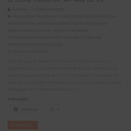
Survivre
Santé mentale
Association Dysphasie +
Association québécoise des
,
orthophonistes et audiologistes
Gabriel
Hochelaga-
,
,
Maisonneuve
Laval
les cabotins
Montréal
,
,
,
,
Orthophonistes
santé
santé mentale
Trouble de
,
,
,
développement du langage
Leave a comment
Dans les yeux de Gabriel, on ne trouve ni tristesse, ni peur, ni
apitoiement. C’est une flamme brillante que l’on décèle dans le
regard du jeune homme de 24 ans. Ses mains sont rougies. Qui
peut dire si ces petites marques rouges ne sont que des brûlures,
héritage de son métier de cuisinier, ou si…
PARTAGER :
Facebook
X
En lire plus ...