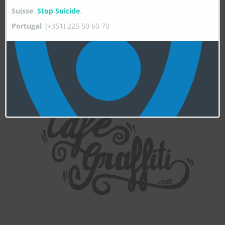
Suisse
:
Stop Suicide
.
Portugal
: (+351) 225 50 60 70