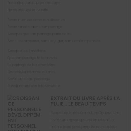
Fais attention que ton partage
Ne se change en vanité.
Reste humble dans ton discours.
Reste sincère dans ton partage.
Accepte que ton partage parle de toi.
Sans te comparer, sans te juger, sans arrière-pensée.
Accepte les émotions
Que ton partage te fera vivre.
Le partage de tes émotions
Doit couler comme du miel.
Sans t’irriter au passage.
Et doit nourrir ton interlocuteur.
EXTRAIT DU LIVRE
APRÈS LA
PLUIE… LE BEAU TEMPS
Recueil de textes à méditer. Chaque texte
révèle un message, une émotion. Un
même texte peut prendre une couleur