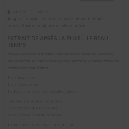
Survivre
Poésie
Après la pluie … le beau temps
humble
humilité
,
,
,
poésie
Raymond Viger
recueil de poésie
,
,
EXTRAIT DE
APRÈS LA PLUIE … LE BEAU
TEMPS
Recueil de textes à méditer. Chaque texte révèle un message,
une émotion. Un même texte peut prendre un couleur différente
selon notre état d’âme.
Tu te découvres.
Tu te redécouvres.
Tu découvres en toi de nouvelles valeurs.
Sois heureux du résultat obtenu.
Fais attention que ton bonheur
Ne se change en fierté déplacée.
Tu as le goût de partager ton bonheur.