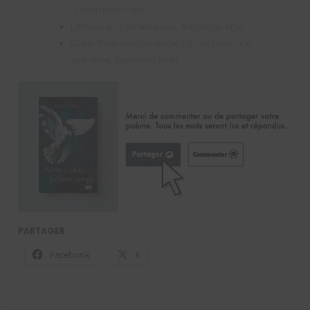
2
,
Raymond Viger
L’Amour en 3 Dimensions
,
Raymond Viger
Guide d’intervention auprès d’une personne
suicidaire
,
Raymond Viger
PARTAGER :
Facebook
X