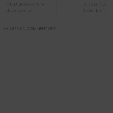
NAVIGATION
L’art des fous; “Une
L’art des fous;
DE
place pour toi”
“Ensemble”
L’ARTICLE
LAISSER UN COMMENTAIRE