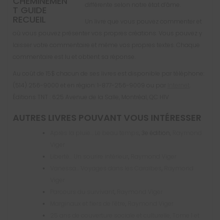
différente selon notre état d’âme.
Un livre que vous pouvez commenter et
où vous pouvez présenter vos propres créations. Vous pouvez y
laisser votre commentaire et même vos propres textes. Chaque
commentaire est lu et obtient sa réponse.
Au coût de 15$ chacun de ses livres est disponible par téléphone:
(514) 256-9000 et en région: 1-877-256-9009 ou par
Internet
.
Éditions TNT : 625 Avenue de la Salle, Montréal, QC H1V
AUTRES LIVRES POUVANT VOUS INTÉRESSER
Après la pluie… Le beau temps
, 3e édition,
Raymond
Viger
Liberté… Un sourire intérieur
,
Raymond Viger
Vanessa… Voyages dans les Caraïbes
,
Raymond
Viger
Parcours du survivant
,
Raymond Viger
Marginaux et fiers de l’être
,
Raymond Viger
25 ans de couverture sociale et culturelle, Tome 1 et