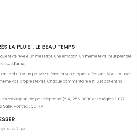
ÈS LA PLUIE… LE BEAU TEMPS
haque texte révèle un message, une émotion. Un même texte peut prendre
re état d’âme.
enter et où vous pouvez présenter vos propres créations. Vous pouvez
 même vos propres textes. Chaque commentaire est lu et obtient sa
vres est disponible par téléphone: (514) 256-9000 et en région: 1-877-
a Salle, Montréal, QC H1V
ESSER
aymond Viger