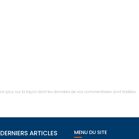
oir plus sur la façon dont les données de vos commentaires sont traitées
.
DERNIERS ARTICLES
MENU DU SITE