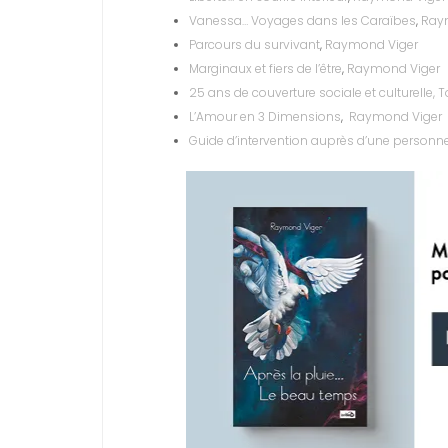
Vanessa… Voyages dans les Caraïbes
,
Ray
Parcours du survivant
,
Raymond Viger
Marginaux et fiers de l’être
,
Raymond Viger
25 ans de couverture sociale et culturelle, T
L’Amour en 3 Dimensions
,
Raymond Viger
Guide d’intervention auprès d’une personne