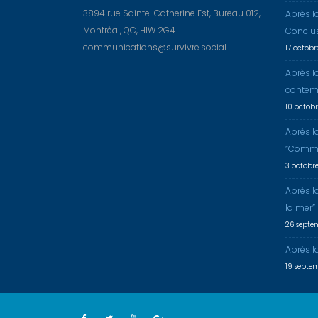
3894 rue Sainte-Catherine Est, Bureau 012,
Après l
Montréal, QC, H1W 2G4
Conclu
communications@survivre.social
17 octob
Après l
contem
10 octob
Après l
“Comme
3 octobr
Après l
la mer”
26 septe
Après la
19 septe