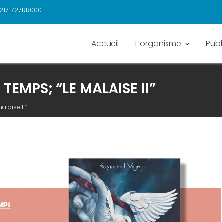
2171727RR0001
Accueil
L’organisme
Publ
 TEMPS; “LE MALAISE II”
alaise II”