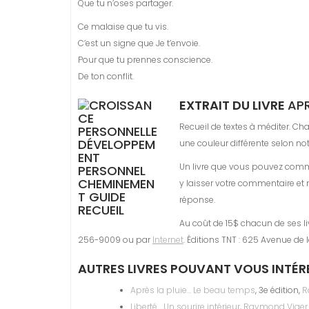
Que tu n’oses partager.
Ce malaise que tu vis.
C’est un signe que Je t’envoie.
Pour que tu prennes conscience.
De ton conflit.
EXTRAIT DU LIVRE
APR
Recueil de textes à méditer. C
une couleur différente selon not
Un livre que vous pouvez comm
y laisser votre commentaire et
réponse.
Au coût de 15$ chacun de ses li
256-9009 ou par
Internet
. Éditions TNT : 625 Avenue de l
AUTRES LIVRES POUVANT VOUS INTÉR
Après la pluie… Le beau temps
, 3e édition,
R
Liberté… Un sourire intérieur
,
Raymond Viger