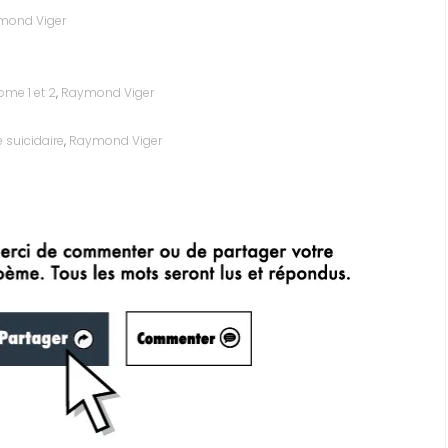
mond Viger
ome 1 et 2
,
Raymond Viger
 suicidaire
,
Raymond Viger