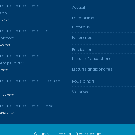
a pluie … Le beau temps;
Accueil
sion
L’organisme
re 2023
Historique
a pluie … Le beau temps; “La
Partenaires
plation”
re 2023
Publications
a pluie … Le beau temps;
Lectures francophones
nt peux-tu?”
Lectures anglophones
e 2023
a pluie … Le beau temps; “L’étang et
Nous joindre
Vie privée
mbre 2023
 pluie … Le beau temps; “Le soleil II”
mbre 2023
© Survivre - Une oreille à votre écoute