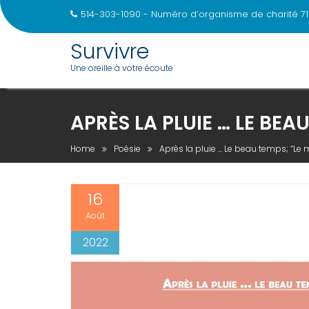
514-303-1090 - Numéro d’organisme de charité 71
Survivre
Une oreille à votre écoute
Skip
to
APRÈS LA PLUIE … LE BEAU
content
Home
Poésie
Après la pluie … Le beau temps; “Le m
16
Août
2022