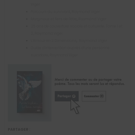
Viger
Parcours du survivant
,
Raymond Viger
Marginaux et fiers de l’être
,
Raymond Viger
25 ans de couverture sociale et culturelle, Tome 1 et
2
,
Raymond Viger
L’Amour en 3 Dimensions
,
Raymond Viger
Guide d’intervention auprès d’une personne
suicidaire
,
Raymond Viger
PARTAGER :