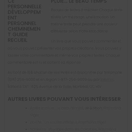
PLUIE… LE BEAU TEMPS
Recueil de textes à méditer. Chaque texte
révèle un message, une émotion. Un
même texte peut prendre une couleur
différente selon notre état d’âme.
Un livre que vous pouvez commenter et
où vous pouvez présenter vos propres créations. Vous pouvez y
laisser votre commentaire et même vos propres textes. Chaque
commentaire est lu et obtient sa réponse.
Au coût de 15$ chacun de ses livres est disponible par téléphone:
(514) 256-9000 et en région: 1-877-256-9009 ou par
Internet
.
Éditions TNT : 625 Avenue de la Salle, Montréal, QC H1V
AUTRES LIVRES POUVANT VOUS INTÉRESSER
Après la pluie… Le beau temps
, 3e édition,
Raymond
Viger
Liberté… Un sourire intérieur
,
Raymond Viger
Vanessa… Voyages dans les Caraïbes
,
Raymond