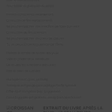
Pour forcer la guérison du corps.
Prends conscience maintenant.
Qu’aucun de tes médicaments.
Ne peut empêcher une émotion de faire son mal.
Qu’aucune de tes sciences.
Ne peut empêcher un coeur de pleurer.
Tu ne peux forcer la guérison de l’âme.
Prends le temps de fermer les yeux.
Vide ta pharmacie intérieure.
De toutes tes émotions refoulées.
Fais le plein de lumière.
Humblement, avec sincérité.
Prends le temps de bien partager cette lumière.
Offre-la et n’impose pas ta guérison.
Celui à qui elle est destinée saura bien te retrouver.
EXTRAIT DU LIVRE
APRÈS LA