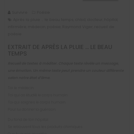
Survivre
Poésie
Après la pluie … le beau temps
chlsd
docteur
hôpital
,
,
,
,
infirmière
médecin
poésie
Raymond Viger
recueil de
,
,
,
,
poésie
EXTRAIT DE
APRÈS LA PLUIE … LE BEAU
TEMPS
Recueil de textes à méditer. Chaque texte révèle un message,
une émotion. Un même texte peut prendre un couleur différente
selon notre état d’âme.
Toi le médecin.
Toi qui as étudié le corps humain.
Toi qui soignes le corps humain.
Pour lui donner la guérison.
Du fond de ton hôpital.
Se retrouvent tous les produits chimiques.
Que tu auras inventés.