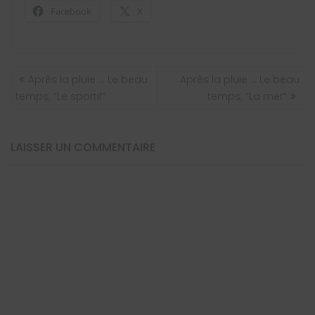
Facebook
X
NAVIGATION
Après la pluie … Le beau
Après la pluie … Le beau
DE
temps; “Le sportif”
temps; “La mer”
L’ARTICLE
LAISSER UN COMMENTAIRE