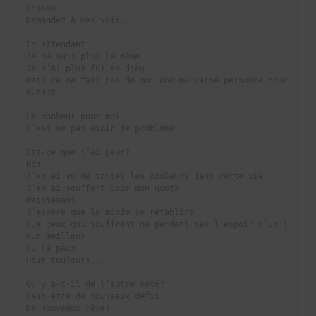
choses
Demandez à mes voix...
En attendant
Je ne suis plus le même
Je n’ai plus foi en dieu
Mais ça ne fait pas de moi une mauvaise personne pour 
autant
Le bonheur pour moi
C’est ne pas avoir de problème
Est-ce que j’ai peur?
Non
J’en ai vu de toutes les couleurs dans cette vie
J’en ai souffert pour mon quota
Maintenant
J’espère que le monde se rétablira
Que ceux qui souffrent ne perdent pas l’espoir d’un j
our meilleur
Ou la paix
Pour toujours...
Qu’y a-t-il de l’autre côté?
Peut-être de nouveaux défis
De nouveaux rêves