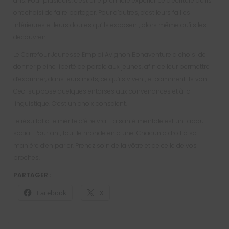
ans. Pour plusieurs, c’est une première expérience d’écriture qu’ils
ont choisi de faire partager. Pour d’autres, c’est leurs failles
intérieures et leurs doutes qu’ils exposent, alors même qu’ils les
découvrent.
Le Carrefour Jeunesse Emploi Avignon Bonaventure a choisi de
donner pleine liberté de parole aux jeunes, afin de leur permettre
d’exprimer, dans leurs mots, ce qu’ils vivent, et comment ils vont.
Ceci suppose quelques entorses aux convenances et à la
linguistique. C’est un choix conscient.
Le résultat a le mérite d’être vrai. La santé mentale est un tabou
social. Pourtant, tout le monde en a une. Chacun a droit à sa
manière d’en parler. Prenez soin de la vôtre et de celle de vos
proches.
PARTAGER :
Facebook
X