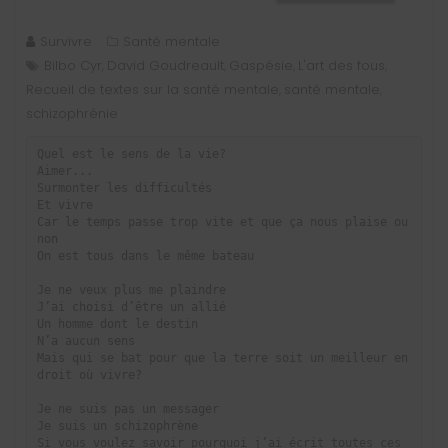
Survivre
Santé mentale
Bilbo Cyr
David Goudreault
Gaspésie
L'art des fous
,
,
,
,
Recueil de textes sur la santé mentale
santé mentale
,
,
schizophrénie
Quel est le sens de la vie?
Aimer...
Surmonter les difficultés
Et vivre
Car le temps passe trop vite et que ça nous plaise ou 
non
On est tous dans le même bateau
Je ne veux plus me plaindre
J’ai choisi d’être un allié
Un homme dont le destin
N’a aucun sens
Mais qui se bat pour que la terre soit un meilleur en
droit où vivre?
Je ne suis pas un messager
Je suis un schizophrène
Si vous voulez savoir pourquoi j’ai écrit toutes ces 