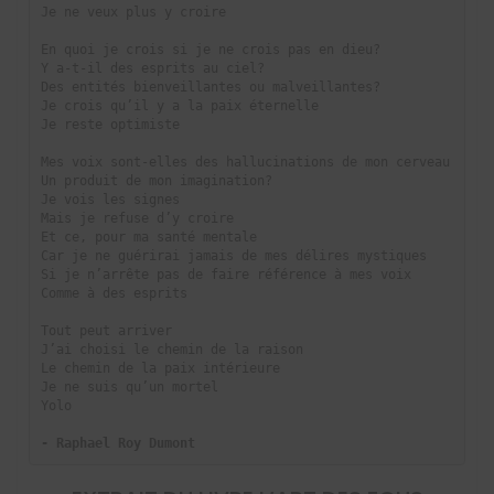
Je ne veux plus y croire
En quoi je crois si je ne crois pas en dieu?
Y a-t-il des esprits au ciel?
Des entités bienveillantes ou malveillantes?
Je crois qu’il y a la paix éternelle
Je reste optimiste
Mes voix sont-elles des hallucinations de mon cerveau
Un produit de mon imagination?
Je vois les signes
Mais je refuse d’y croire
Et ce, pour ma santé mentale
Car je ne guérirai jamais de mes délires mystiques
Si je n’arrête pas de faire référence à mes voix
Comme à des esprits
Tout peut arriver
J’ai choisi le chemin de la raison
Le chemin de la paix intérieure
Je ne suis qu’un mortel
Yolo
- Raphael Roy Dumont