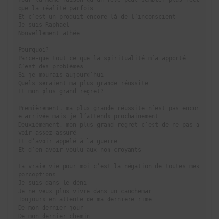
Pour la même raison qu’un rêve peut sembler plus réel 
que la réalité parfois
Et c’est un produit encore-là de l’inconscient
Je suis Raphael
Nouvellement athée
Pourquoi?
Parce-que tout ce que la spiritualité m’a apporté
C’est des problèmes
Si je mourais aujourd’hui
Quels seraient ma plus grande réussite
Et mon plus grand regret?
Premièrement, ma plus grande réussite n’est pas encor
e arrivée mais je l’attends prochainement
Deuxièmement, mon plus grand regret c’est de ne pas a
voir assez assuré
Et d’avoir appelé à la guerre
Et d’en avoir voulu aux non-croyants
La vraie vie pour moi c’est la négation de toutes mes 
perceptions
Je suis dans le déni
Je ne veux plus vivre dans un cauchemar
Toujours en attente de ma dernière rime
De mon dernier jour
De mon dernier chemin