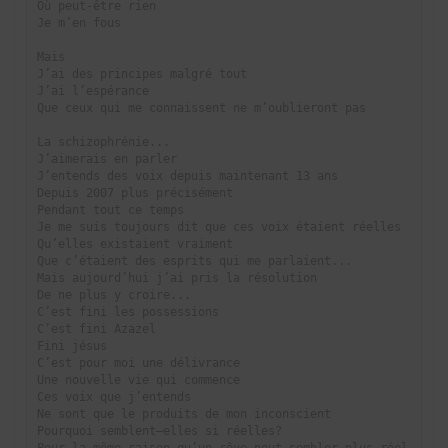
Où peut-être rien
Je m’en fous
Mais
J’ai des principes malgré tout
J’ai l’espérance
Que ceux qui me connaissent ne m’oublieront pas
La schizophrénie...
J’aimerais en parler
J’entends des voix depuis maintenant 13 ans
Depuis 2007 plus précisément
Pendant tout ce temps
Je me suis toujours dit que ces voix étaient réelles
Qu’elles existaient vraiment
Que c’étaient des esprits qui me parlaient...
Mais aujourd’hui j’ai pris la résolution
De ne plus y croire...
C’est fini les possessions
C’est fini Azazel
Fini jésus
C’est pour moi une délivrance
Une nouvelle vie qui commence
Ces voix que j’entends
Ne sont que le produits de mon inconscient
Pourquoi semblent–elles si réelles?