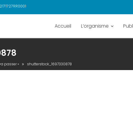
2171727RR0001
Accueil
L’organisme
Publ
0878
va passer »
shutterstock_1697330878