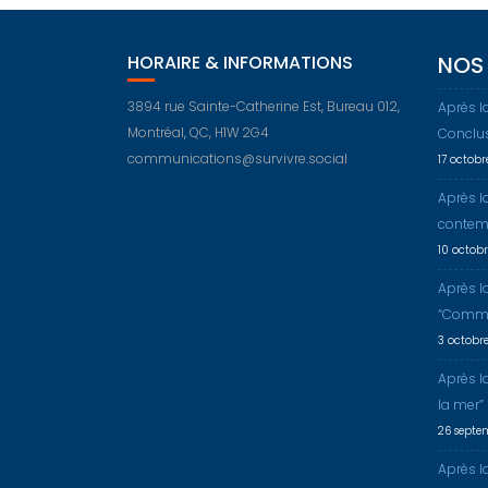
HORAIRE & INFORMATIONS
NOS 
3894 rue Sainte-Catherine Est, Bureau 012,
Après l
Montréal, QC, H1W 2G4
Conclu
communications@survivre.social
17 octob
Après l
contem
10 octob
Après l
“Comme
3 octobr
Après l
la mer”
26 septe
Après la