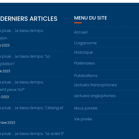
DERNIERS ARTICLES
MENU DU SITE
a pluie … Le beau temps;
Accueil
sion
L’organisme
re 2023
Historique
a pluie … Le beau temps; “La
Partenaires
plation”
re 2023
Publications
a pluie … Le beau temps;
Lectures francophones
nt peux-tu?”
Lectures anglophones
e 2023
a pluie … Le beau temps; “L’étang et
Nous joindre
Vie privée
mbre 2023
 pluie … Le beau temps; “Le soleil II”