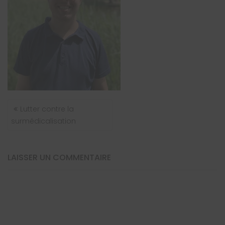
NAVIGATION
Lutter contre la
DE
surmédicalisation
L’ARTICLE
LAISSER UN COMMENTAIRE