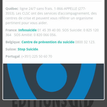
Québec
: ligne 24/7 sans frais. 1-866-APPELLE (277-
3553). Les CLSC ont des services d’accompagnement, des
centres de crise et peuvent vous référer un organisme
pertinent pour vous aider.
France
:
Infosuicide
01 45 39 40 00. SOS Suicide: 0 825 120
364 SOS Amitié: 0 820 066 056.
Belgique
:
Centre de prévention du suicide
0800 32 123.
Suisse
:
Stop Suicide
.
Portugal
: (+351) 225 50 60 70