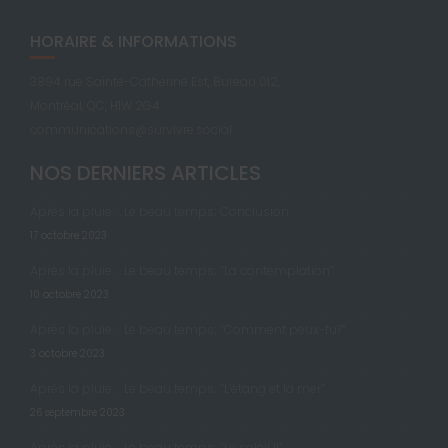
HORAIRE & INFORMATIONS
3894 rue Sainte-Catherine Est, Bureau 012,
Montréal, QC, H1W 2G4
communications@survivre.social
NOS DERNIERS ARTICLES
Après la pluie … Le beau temps; Conclusion
17 octobre 2023
Après la pluie … Le beau temps; “La contemplation”
10 octobre 2023
Après la pluie … Le beau temps; “Comment peux-tu?”
3 octobre 2023
Après la pluie … Le beau temps; “L’étang et la mer”
26 septembre 2023
Après la pluie … Le beau temps; “Le soleil II”