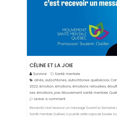
CÉLINE ET LA JOIE
Survivre
Santé mentale
aînés
autochtones
autochtones québécois
Cam
,
,
,
2022
émotion
émotions
émotions refoulées
étouf
,
,
,
,
ses émotions
joie
Mouvement santé mentale Qu
,
,
Leave a comment
Ressentir c’est recevoir un message Durant la Semaine 
Santé mentale Québec a publié cette capsule basée sur 