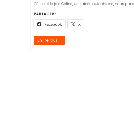
Céline et la joie Céline, une aînée autochtone, nous pa
PARTAGER :
Facebook
X
En lire plus ...