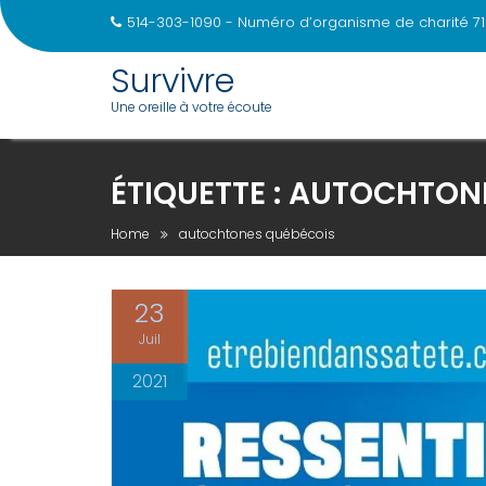
514-303-1090 - Numéro d’organisme de charité 71
Survivre
Une oreille à votre écoute
Skip
to
ÉTIQUETTE :
AUTOCHTONE
content
Home
autochtones québécois
23
Juil
2021