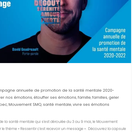
pagne annuelle de promotion de la santé mentale 2020-
fer nos émotions
étouffer ses émotions
famille
familles
geler
,
,
,
,
ébec
Mouvement SMQ
santé mentale
vivre ses émotions
,
,
,
de la santé mentale qui s’est déroulée du 3 au 9 mai, le Mouvement
le thème « Ressentir c’est recevoir un message ». Découvrez la capsule