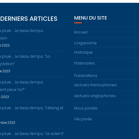
DERNIERS ARTICLES
MENU DU SITE
a pluie … Le beau temps;
Accueil
sion
L’organisme
re 2023
Historique
a pluie … Le beau temps; “La
Partenaires
plation”
re 2023
Publications
a pluie … Le beau temps;
Lectures francophones
nt peux-tu?”
Lectures anglophones
e 2023
a pluie … Le beau temps; “L’étang et
Nous joindre
Vie privée
mbre 2023
 pluie … Le beau temps; “Le soleil II”