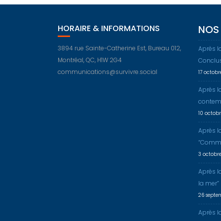
HORAIRE & INFORMATIONS
NOS 
3894 rue Sainte-Catherine Est, Bureau 012,
Après l
Montréal, QC, H1W 2G4
Conclu
communications@survivre.social
17 octob
Après l
contem
10 octob
Après l
“Comme
3 octobr
Après l
la mer”
26 septe
Après la