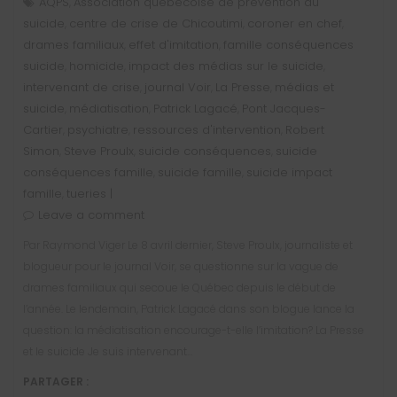
AQPS
Association québécoise de prévention du
,
suicide
centre de crise de Chicoutimi
coroner en chef
,
,
,
drames familiaux
effet d'imitation
famille conséquences
,
,
suicide
homicide
impact des médias sur le suicide
,
,
,
intervenant de crise
journal Voir
La Presse
médias et
,
,
,
suicide
médiatisation
Patrick Lagacé
Pont Jacques-
,
,
,
Cartier
psychiatre
ressources d'intervention
Robert
,
,
,
Simon
Steve Proulx
suicide conséquences
suicide
,
,
,
conséquences famille
suicide famille
suicide impact
,
,
famille
tueries |
,
Leave a comment
Par Raymond Viger Le 8 avril dernier, Steve Proulx, journaliste et
blogueur pour le journal Voir, se questionne sur la vague de
drames familiaux qui secoue le Québec depuis le début de
l’année. Le lendemain, Patrick Lagacé dans son blogue lance la
question: la médiatisation encourage-t-elle l’imitation? La Presse
et le suicide Je suis intervenant…
PARTAGER :