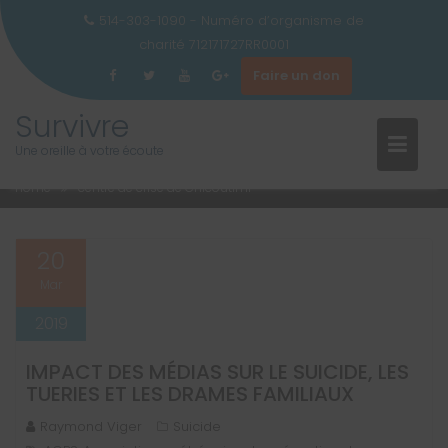
514-303-1090 - Numéro d’organisme de
charité 712171727RR0001
Faire un don
ÉTIQUETTE :
CENTRE DE CRISE D
Skip
Survivre
to
CHICOUTIMI
Une oreille à votre écoute
content
Home
centre de crise de Chicoutimi
20
Mar
2019
IMPACT DES MÉDIAS SUR LE SUICIDE, LES
TUERIES ET LES DRAMES FAMILIAUX
Raymond Viger
Suicide