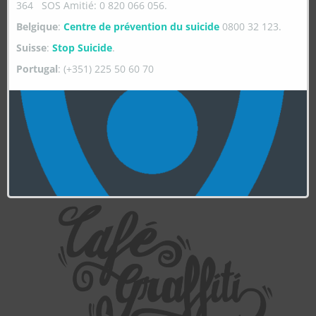
364 SOS Amitié: 0 820 066 056.
Belgique
:
Centre de prévention du suicide
0800 32 123.
Suisse
:
Stop Suicide
.
Portugal
: (+351) 225 50 60 70