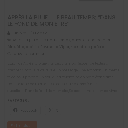
APRÈS LA PLUIE … LE BEAU TEMPS; “DANS
LE FOND DE MON ÊTRE”
Survivre
Poésie
Après la pluie … le beau temps
dans le fond de mon
,
être
être
poésie
Raymond Viger
recueil de poésie
,
,
,
,
Leave a comment
Extrait de Après la pluie … Le beau temps Recueil de textes à
méditer. Chaque texte révèle un message, une émotion. Un même
texte peut prendre un couleur différente selon notre état d’âme.
Dans le fond de mon être,Se cache la réponse à mes
questions.Dans le fond de mon être,Se cache ma raison de vivre.…
PARTAGER :
Facebook
X
En lire plus ...