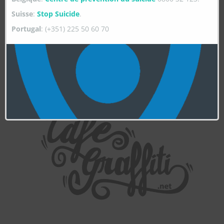
Suisse
:
Stop Suicide
.
Portugal
: (+351) 225 50 60 70