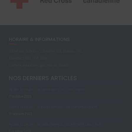
HORAIRE & INFORMATIONS
3894 rue Sainte-Catherine Est, Bureau 012,
Montréal, QC, H1W 2G4
communications@survivre.social
NOS DERNIERS ARTICLES
Après la pluie … Le beau temps; Conclusion
17 octobre 2023
Après la pluie … Le beau temps; “La contemplation”
10 octobre 2023
Après la pluie … Le beau temps; “Comment peux-tu?”
3 octobre 2023