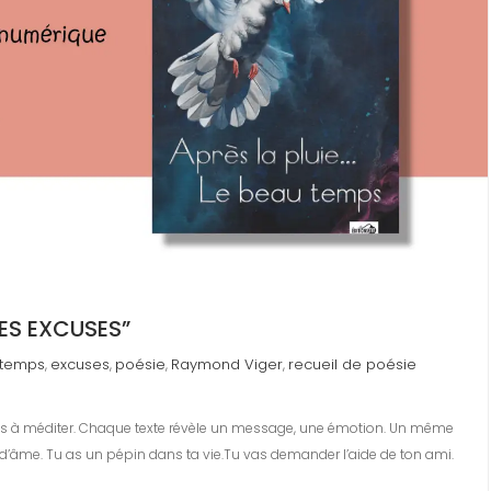
LES EXCUSES”
u temps
excuses
poésie
Raymond Viger
recueil de poésie
,
,
,
,
xtes à méditer. Chaque texte révèle un message, une émotion. Un même
t d’âme. Tu as un pépin dans ta vie.Tu vas demander l’aide de ton ami.