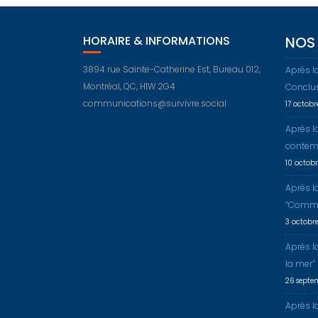
HORAIRE & INFORMATIONS
NOS 
3894 rue Sainte-Catherine Est, Bureau 012,
Après l
Montréal, QC, H1W 2G4
Conclu
communications@survivre.social
17 octob
Après l
contem
10 octob
Après l
“Comme
3 octobr
Après l
la mer”
26 septe
Après la