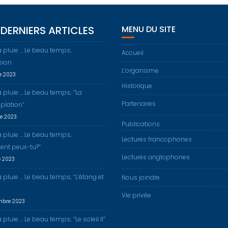
DERNIERS ARTICLES
MENU DU SITE
a pluie … Le beau temps;
Accueil
sion
L’organisme
re 2023
Historique
a pluie … Le beau temps; “La
Partenaires
plation”
re 2023
Publications
a pluie … Le beau temps;
Lectures francophones
nt peux-tu?”
Lectures anglophones
e 2023
a pluie … Le beau temps; “L’étang et
Nous joindre
Vie privée
mbre 2023
 pluie … Le beau temps; “Le soleil II”