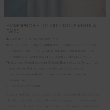
HOMOPHOBIE : CE QU’IL NOUS RESTE À
FAIRE
Survivre
Diversité sexuelle
1-800-APPELLE
agressions
avis de décès
cacher son
,
,
,
homosexualité
coming out
Diversité
diversité sexuelle
,
,
,
,
homophobie
homosexualite
idées suicidaires
Mario
,
,
,
Théberge
Michel Louvain
Orientation sexuelle
Personnes
,
,
,
trans
prévention du suicide
Sexualité
Suicide et
,
,
,
orientation sexuelle
tentative de suicide
trans
vie
,
,
,
amoureuse
Leave a comment
Au moment d’écrire ces lignes, on vient d’apprendre le décès de
Michel Louvain. Dans sa notice nécrologique, on peut lire qu’il
laisse dans le deuil son conjoint des 25 dernières années, Mario