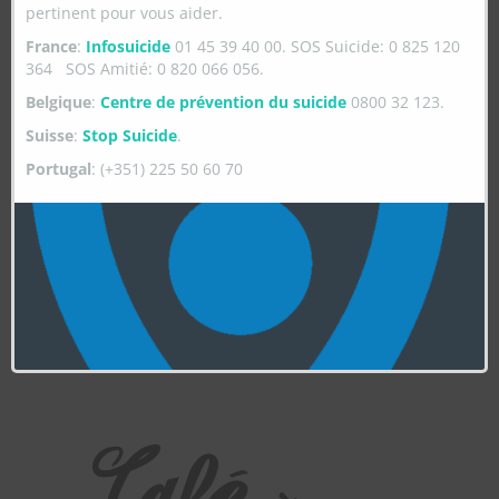
pertinent pour vous aider.
France
:
Infosuicide
01 45 39 40 00. SOS Suicide: 0 825 120
364 SOS Amitié: 0 820 066 056.
Belgique
:
Centre de prévention du suicide
0800 32 123.
Suisse
:
Stop Suicide
.
Portugal
: (+351) 225 50 60 70