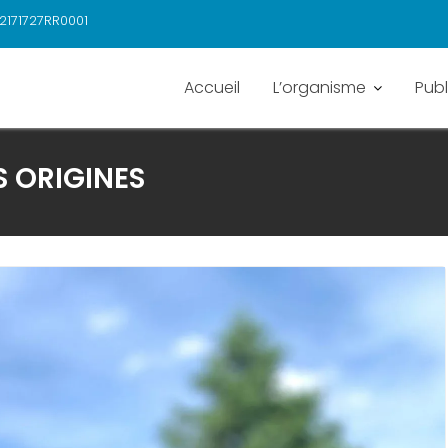
2171727RR0001
Accueil
L’organisme
Publ
 ORIGINES