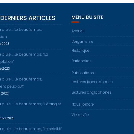
DERNIERS ARTICLES
MENU DU SITE
a pluie … Le beau temps;
Accueil
sion
L’organisme
re 2023
Historique
a pluie … Le beau temps; “La
Partenaires
plation”
re 2023
Publications
a pluie … Le beau temps;
Lectures francophones
nt peux-tu?”
Lectures anglophones
e 2023
a pluie … Le beau temps; “L’étang et
Nous joindre
Vie privée
mbre 2023
 pluie … Le beau temps; “Le soleil II”