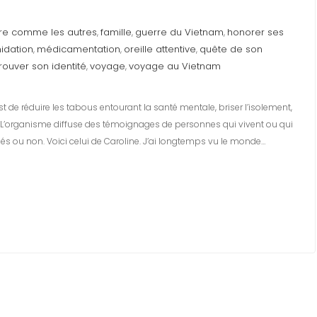
re comme les autres
famille
guerre du Vietnam
honorer ses
,
,
,
midation
médicamentation
oreille attentive
quête de son
,
,
,
trouver son identité
voyage
voyage au Vietnam
,
,
 de réduire les tabous entourant la santé mentale, briser l’isolement,
e. L’organisme diffuse des témoignages de personnes qui vivent ou qui
s ou non. Voici celui de Caroline. J’ai longtemps vu le monde…