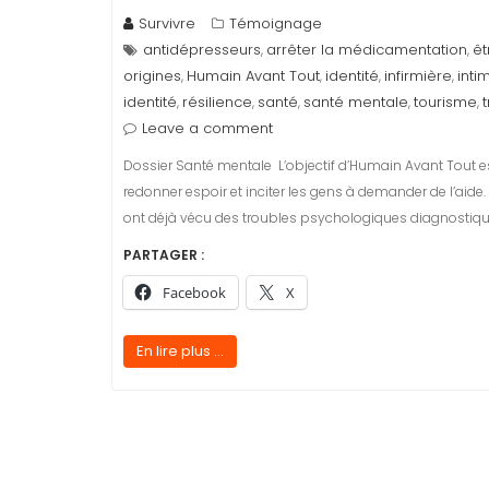
Survivre
Témoignage
antidépresseurs
arrêter la médicamentation
êt
,
,
origines
Humain Avant Tout
identité
infirmière
inti
,
,
,
,
identité
résilience
santé
santé mentale
tourisme
,
,
,
,
,
Leave a comment
Dossier Santé mentale L’objectif d’Humain Avant Tout est
redonner espoir et inciter les gens à demander de l’aid
ont déjà vécu des troubles psychologiques diagnostiqué
PARTAGER :
Facebook
X
En lire plus ...