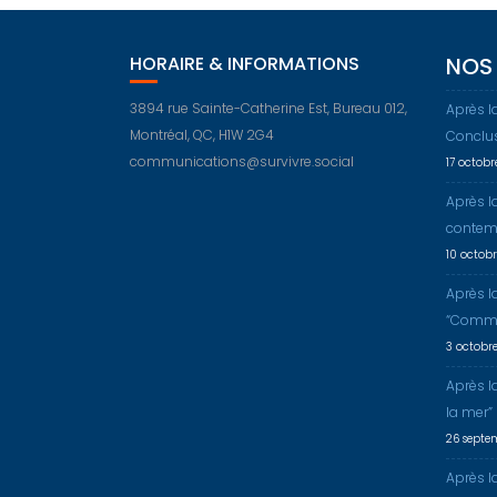
HORAIRE & INFORMATIONS
NOS 
3894 rue Sainte-Catherine Est, Bureau 012,
Après l
Montréal, QC, H1W 2G4
Conclu
communications@survivre.social
17 octob
Après l
contem
10 octob
Après l
“Comme
3 octobr
Après l
la mer”
26 septe
Après la