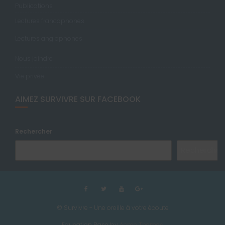
Publications
Lectures francophones
Lectures anglophones
Nous joindre
Vie privée
AIMEZ SURVIVRE SUR FACEBOOK
Rechercher
Rechercher
© Survivre - Une oreille à votre écoute
Education Base by
Acme Themes