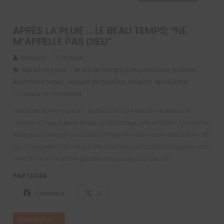
APRÈS LA PLUIE … LE BEAU TEMPS; “NE
M’APPELLE PAS DIEU”
Survivre
Poésie
Après la pluie … le beau temps
Dieu
intérieur
poésie
,
,
,
,
Raymond Viger
recueil de poésie
religion
spiritualité
,
,
,
Leave a comment
Extrait de Après la pluie … Le beau temps Recueil de textes à
méditer. Chaque texte révèle un message, une émotion. Un même
texte peut prendre un couleur différente selon notre état d’âme. Toi
qui m’appelles Dieu et qui me cherches partout,Ne m’appelle pas
Dieu. Si ce nom te fais peurNe m’appelle pas Dieu. Si…
PARTAGER :
Facebook
X
En lire plus ...