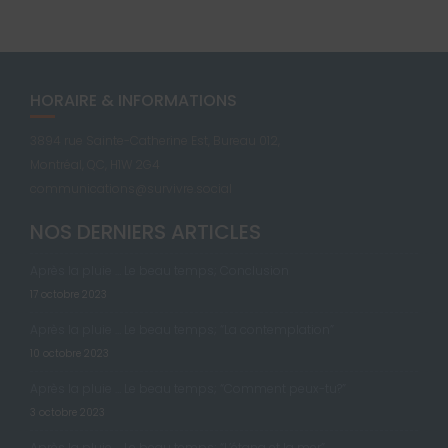
HORAIRE & INFORMATIONS
3894 rue Sainte-Catherine Est, Bureau 012,
Montréal, QC, H1W 2G4
communications@survivre.social
NOS DERNIERS ARTICLES
Après la pluie … Le beau temps; Conclusion
17 octobre 2023
Après la pluie … Le beau temps; “La contemplation”
10 octobre 2023
Après la pluie … Le beau temps; “Comment peux-tu?”
3 octobre 2023
Après la pluie … Le beau temps; “L’étang et la mer”