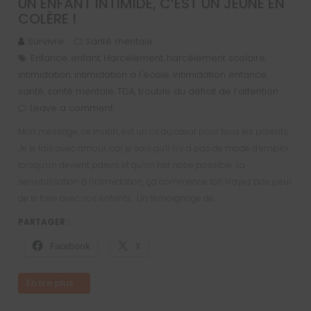
UN ENFANT INTIMIDÉ, C’EST UN JEUNE EN
COLÈRE !
Survivre
Santé mentale
Enfance
enfant
Harcèlement
harcèlement scolaire
,
,
,
,
intimidation
intimidation à l'école
intimidation enfance
,
,
,
santé
santé mentale
TDA
trouble du déficit de l'attention
,
,
,
Leave a comment
Mon message, ce matin, est un cri du cœur pour tous les parents.
Je le fais avec amour, car je sais qu’il n’y a pas de mode d’emploi
lorsqu’on devient parent et qu’on fait notre possible. La
sensibilisation à l’intimidation, ça commence tôt! N’ayez pas peur
de le faire avec vos enfants. Un témoignage de…
PARTAGER :
Facebook
X
En lire plus ...