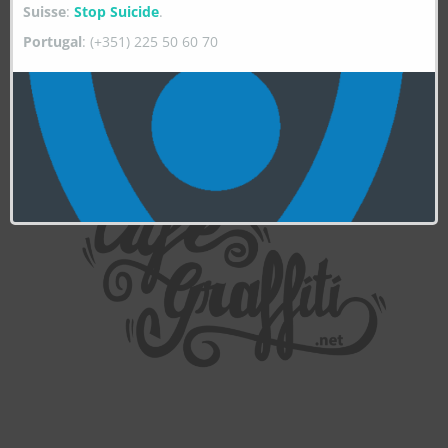
Suisse
:
Stop Suicide
.
Portugal
: (+351) 225 50 60 70