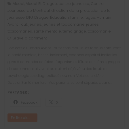
Alcool
Alcool Et Drogue
centre jeunesse
Centre
,
,
,
Jeunesse de Montréal
direction de la protection de la
,
jeunesse
DPJ
Drogue
Éducation
famille
fugue
Humain
,
,
,
,
,
,
Avant Tout
jeunes
jeunes et toxicomanie
jeunes
,
,
,
toxicomanes
santé mentale
témoignage
toxicomanie
,
,
,
Leave a comment
L’objectif d’Humain Avant Tout est de réduire les tabous entourant
la santé mentale, briser l’isolement, redonner espoir et inciter les
gens à demander de l’aide. L’organisme diffuse des témoignages
de personnes qui vivent ou qui ont déjà vécu des troubles
psychologiques diagnostiqués ou non. Voici celui d’Ariel.
Dossier Santé mentale Mes parents se sont séparés quand…
PARTAGER :
Facebook
X
En lire plus ...