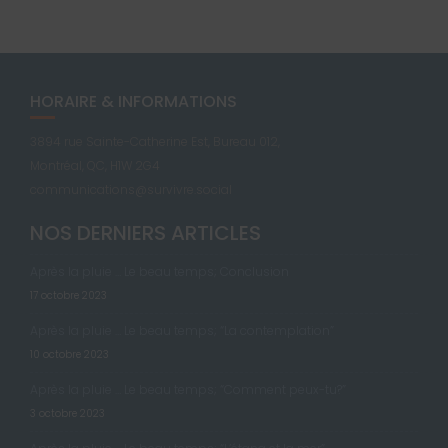
HORAIRE & INFORMATIONS
3894 rue Sainte-Catherine Est, Bureau 012,
Montréal, QC, H1W 2G4
communications@survivre.social
NOS DERNIERS ARTICLES
Après la pluie … Le beau temps; Conclusion
17 octobre 2023
Après la pluie … Le beau temps; “La contemplation”
10 octobre 2023
Après la pluie … Le beau temps; “Comment peux-tu?”
3 octobre 2023