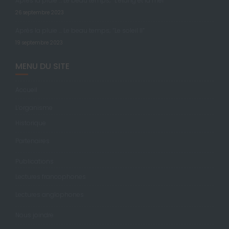
Après la pluie … Le beau temps; “L’étang et la mer”
26 septembre 2023
Après la pluie … Le beau temps; “Le soleil II”
19 septembre 2023
MENU DU SITE
Accueil
L’organisme
Historique
Partenaires
Publications
Lectures francophones
Lectures anglophones
Nous joindre