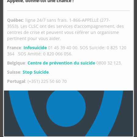
Appelle, donne-toi une chance !
Numéro d’organisme de charité
712171727RR0001
MERCI À NOS PARTENAIRES
Québec
: ligne 24/7 sans frais. 1-866-APPELLE (277-
3553). Les CLSC ont des services d’accompagnement, des
centres de crise et peuvent vous référer un organisme
pertinent pour vous aider.
France
:
Infosuicide
01 45 39 40 00. SOS Suicide: 0 825 120
364 SOS Amitié: 0 820 066 056.
Belgique
:
Centre de prévention du suicide
0800 32 123.
Suisse
:
Stop Suicide
.
Portugal
: (+351) 225 50 60 70