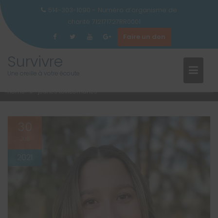
514-303-1090 - Numéro d’organisme de
charité 712171727RR0001
Faire un don
ÉTIQUETTE :
JEUNES
Skip
Survivre
to
TOXICOMANES
Une oreille à votre écoute
content
Home
jeunes toxicomanes
30
Juil
2021