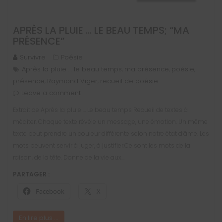
APRÈS LA PLUIE … LE BEAU TEMPS; “MA
PRÉSENCE”
Survivre
Poésie
Après la pluie … le beau temps
ma présence
poésie
,
,
,
présence
Raymond Viger
recueil de poésie
,
,
Leave a comment
Extrait de Après la pluie … Le beau temps Recueil de textes à
méditer. Chaque texte révèle un message, une émotion. Un même
texte peut prendre un couleur différente selon notre état d’âme. Les
mots peuvent servir à juger, à justifier.Ce sont les mots de la
raison, de la tête. Donne de la vie aux…
PARTAGER :
Facebook
X
En lire plus ...