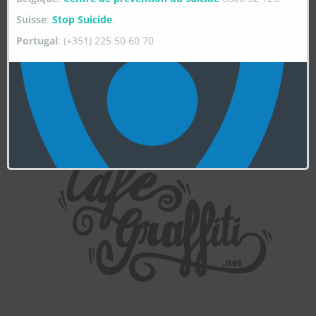
Suisse
:
Stop Suicide
.
Portugal
: (+351) 225 50 60 70