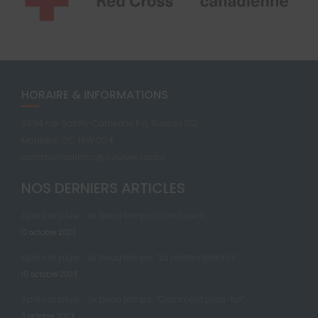
HORAIRE & INFORMATIONS
3894 rue Sainte-Catherine Est, Bureau 012,
Montréal, QC, H1W 2G4
communications@survivre.social
NOS DERNIERS ARTICLES
Après la pluie … Le beau temps; Conclusion
17 octobre 2023
Après la pluie … Le beau temps; “La contemplation”
10 octobre 2023
Après la pluie … Le beau temps; “Comment peux-tu?”
3 octobre 2023