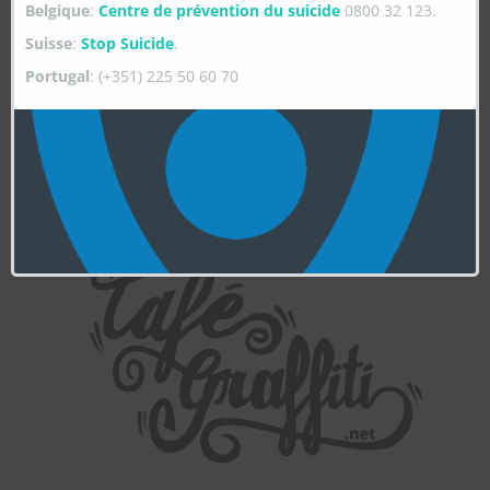
Belgique
:
Centre de prévention du suicide
0800 32 123.
Suisse
:
Stop Suicide
.
Portugal
: (+351) 225 50 60 70