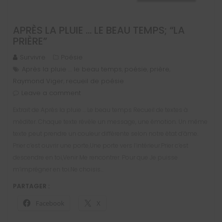
APRÈS LA PLUIE … LE BEAU TEMPS; “LA
PRIÈRE”
Survivre
Poésie
Après la pluie … le beau temps
poésie
prière
,
,
,
Raymond Viger
recueil de poésie
,
Leave a comment
Extrait de Après la pluie … Le beau temps Recueil de textes à
méditer. Chaque texte révèle un message, une émotion. Un même
texte peut prendre un couleur différente selon notre état d’âme.
Prier c’est ouvrir une porte,Une porte vers l’intérieur.Prier c’est
descendre en toi,Venir Me rencontrer. Pour que Je puisse
m’imprégner en toi.Ne choisis…
PARTAGER :
Facebook
X