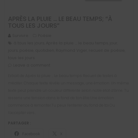
APRÈS LA PLUIE … LE BEAU TEMPS; “À
TOUS LES JOURS”
Survivre
Poésie
à tous les jours
Après la pluie … le beau temps
jour
,
,
,
jours
poésie
quotidien
Raymond Viger
recueil de poésie
,
,
,
,
,
tous les jours
Leave a comment
Extrait de Après la pluie … Le beau temps Recueil de textes à
méditer. Chaque texte révèle un message, une émotion. Un même
texte peut prendre un couleur différente selon notre état d’âme. Tu
ressens une tension dans le fond de ton être.Une émotion
commence à remonter.Tu peux l’enterrer au fond de toi.Ou
l’accepter vers…
PARTAGER :
Facebook
X