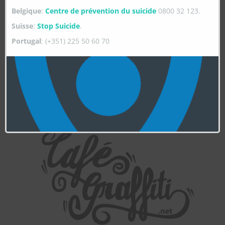
Belgique
:
Centre de prévention du suicide
0800 32 123.
Suisse
:
Stop Suicide
.
Portugal
: (+351) 225 50 60 70