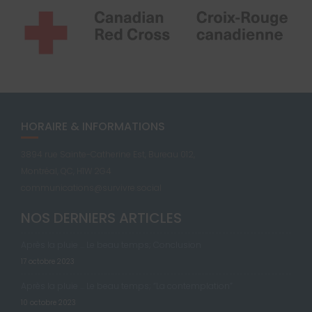
HORAIRE & INFORMATIONS
3894 rue Sainte-Catherine Est, Bureau 012,
Montréal, QC, H1W 2G4
communications@survivre.social
NOS DERNIERS ARTICLES
Après la pluie … Le beau temps; Conclusion
17 octobre 2023
Après la pluie … Le beau temps; “La contemplation”
10 octobre 2023