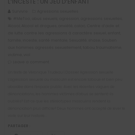
L’INCESTE : UN JEU D’ENFANT
Survivre
Agressions sexuelles
#MeToo
abus sexuels
agression
agressions sexuelles
,
,
,
,
Alcool
Alcool et drogues
anxiété
calac
Centre d’aide et
,
,
,
,
de lutte contre les agressions à caractère sexuel
enfant
,
,
famille
inceste
santé mentale
Sexualité
shase
Soutien
,
,
,
,
,
aux hommes agressés sexuellement
tabou
traumatisme
,
,
,
victime
viol
,
Leave a comment
Un texte de Véronique Trudeau | Dossier Agression sexuelle
L’agression sexuelle au masculin est encore taboue et bien peu
abordée dans l’espace public. Avec les récentes vagues de
dénonciations, les hommes victimes d’abus se sentent-ils
oubliés? Est-ce que les stéréotypes masculins rendent la
dénonciation plus difficile? Deux hommes ont accepté de lever le
voile sur leur histoire…
PARTAGER :