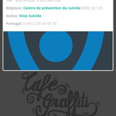
364 SOS Amitié: 0 820 066 056.
Belgique
:
Centre de prévention du suicide
0800 32 123.
Suisse
:
Stop Suicide
.
Portugal
: (+351) 225 50 60 70