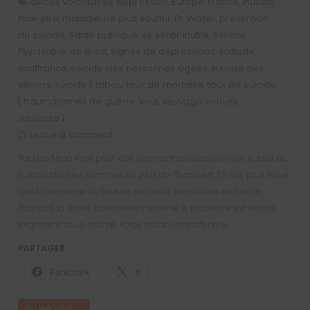
décès volontaires
dépression
Europe
France
inutilité
,
,
,
,
,
mal-être
maladie
ne plus souffrir
Pr. Walter
prévention
,
,
,
,
du suicide
Santé publique
se sentir inutile
Service
,
,
,
Psychiatrie de Brest
signes de dépressions
solitude
,
,
,
souffrance
suicide des personnes âgées
suicide des
,
,
séniors
suicide |
tabou
taux de mortalité
taux de suicide
,
,
,
,
|
traumatismes de guerre
veuf
veuvage
veuves
,
,
,
,
,
vieillesse |
Leave a comment
Par Lisa Melia Il est peut-être étonnant de découvrir que le taux de
suicide chez les hommes de plus de 75 ans est 7,5 fois plus élevé
que la moyenne du taux de mortalité par suicide en France.
Pourtant, la réalité parle d’elle-même et le problème est encore
largement sous-estimé. Force est de constater que…
PARTAGER :
Facebook
X
En lire plus ...