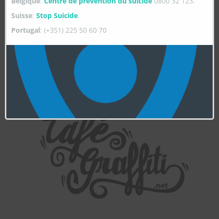
Belgique
:
Centre de prévention du suicide
0800 32 123.
Suisse
:
Stop Suicide
.
Portugal
: (+351) 225 50 60 70