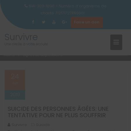
514-303-1090 - Numéro d’organisme de
charité 712171727RR0001
Faire un don
ÉTIQUETTE :
SIGNES DE
Skip
Survivre
to
DÉPRESSIONS
Une oreille à votre écoute
content
Home
signes de dépressions
24
Avr
2019
SUICIDE DES PERSONNES ÂGÉES: UNE
TENTATIVE POUR NE PLUS SOUFFRIR
Survivre
Suicide