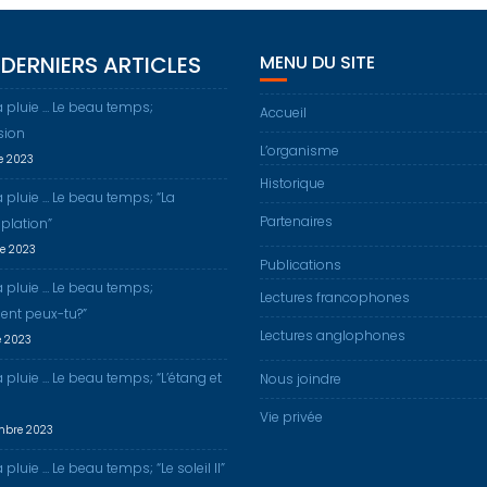
DERNIERS ARTICLES
MENU DU SITE
a pluie … Le beau temps;
Accueil
sion
L’organisme
re 2023
Historique
a pluie … Le beau temps; “La
Partenaires
plation”
re 2023
Publications
a pluie … Le beau temps;
Lectures francophones
nt peux-tu?”
Lectures anglophones
e 2023
a pluie … Le beau temps; “L’étang et
Nous joindre
Vie privée
mbre 2023
 pluie … Le beau temps; “Le soleil II”