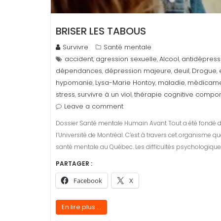
BRISER LES TABOUS
Survivre
Santé mentale
accident
agression sexuelle
Alcool
antidépress
,
,
,
dépendances
dépression majeure
deuil
Drogue
,
,
,
,
hypomanie
Lysa-Marie Hontoy
maladie
médicame
,
,
,
stress
survivre à un viol
thérapie cognitive compo
,
,
Leave a comment
Dossier Santé mentale Humain Avant Tout a été fondé du
l’Université de Montréal. C’est à travers cet organisme
santé mentale au Québec. Les difficultés psychologiq
PARTAGER :
Facebook
X
En lire plus ...