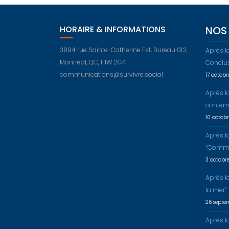
HORAIRE & INFORMATIONS
NOS 
3894 rue Sainte-Catherine Est, Bureau 012,
Après l
Montréal, QC, H1W 2G4
Conclu
communications@survivre.social
17 octob
Après l
contem
10 octob
Après l
“Comme
3 octobr
Après l
la mer”
26 septe
Après la