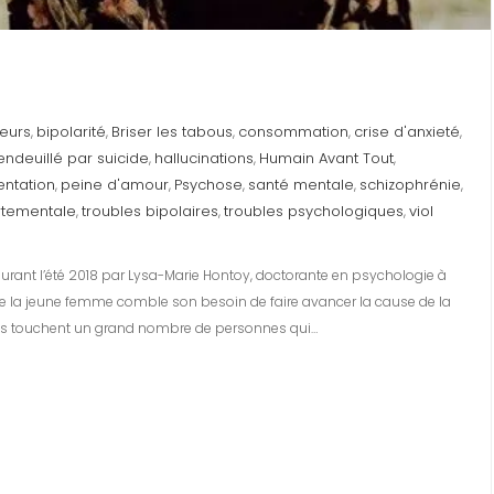
eurs
bipolarité
Briser les tabous
consommation
crise d'anxieté
,
,
,
,
,
endeuillé par suicide
hallucinations
Humain Avant Tout
,
,
,
ntation
peine d'amour
Psychose
santé mentale
schizophrénie
,
,
,
,
,
rtementale
troubles bipolaires
troubles psychologiques
viol
,
,
,
rant l’été 2018 par Lysa-Marie Hontoy, doctorante en psychologie à
 que la jeune femme comble son besoin de faire avancer la cause de la
ues touchent un grand nombre de personnes qui…