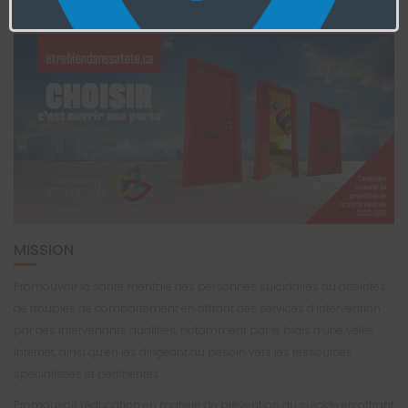
CHOISIR, C'EST OUVRIR UNE PORTE
MISSION
Promouvoir la santé mentale des personnes suicidaires ou atteintes
de troubles de comportement en offrant des services d’intervention
par des intervenants qualifiés, notamment par le biais d’une veille
Internet, ainsi qu’en les dirigeant au besoin vers les ressources
spécialisées et pertinentes.
Promouvoir l’éducation en matière de prévention du suicide en offrant