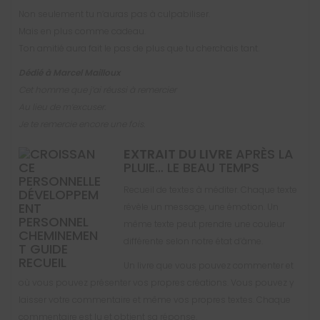
Non seulement tu n’auras pas à culpabiliser.
Mais en plus comme cadeau.
Ton amitié aura fait le pas de plus que tu cherchais tant.
Dédié à Marcel Mailloux
Cet homme que j’ai réussi à remercier
Au lieu de m’excuser.
Je te remercie encore une fois.
EXTRAIT DU LIVRE
APRÈS LA
PLUIE… LE BEAU TEMPS
Recueil de textes à méditer. Chaque texte
révèle un message, une émotion. Un
même texte peut prendre une couleur
différente selon notre état d’âme.
Un livre que vous pouvez commenter et
où vous pouvez présenter vos propres créations. Vous pouvez y
laisser votre commentaire et même vos propres textes. Chaque
commentaire est lu et obtient sa réponse.