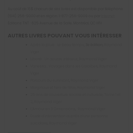
Au coût de 15$ chacun de ses livres est disponible par téléphone:
(514) 256-9000 et en région: 1-877-256-9009 ou par
Internet
.
Éditions TNT : 625 Avenue de la Salle, Montréal, QC H1V
AUTRES LIVRES POUVANT VOUS INTÉRESSER
Après la pluie… Le beau temps
, 3e édition,
Raymond
Viger
Liberté… Un sourire intérieur
,
Raymond Viger
Vanessa… Voyages dans les Caraïbes
,
Raymond
Viger
Parcours du survivant
,
Raymond Viger
Marginaux et fiers de l’être
,
Raymond Viger
25 ans de couverture sociale et culturelle, Tome 1 et
2
,
Raymond Viger
L’Amour en 3 Dimensions
,
Raymond Viger
Guide d’intervention auprès d’une personne
suicidaire
,
Raymond Viger