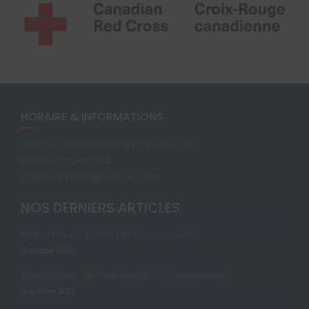
HORAIRE & INFORMATIONS
3894 rue Sainte-Catherine Est, Bureau 012,
Montréal, QC, H1W 2G4
communications@survivre.social
NOS DERNIERS ARTICLES
Après la pluie … Le beau temps; Conclusion
17 octobre 2023
Après la pluie … Le beau temps; “La contemplation”
10 octobre 2023