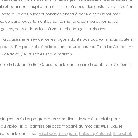
e et pour nous inspirer mutuellement à poser des gestes visant à créer
 a besoin. Selon un récent sondage effectué par Nielsen Consumer
aise de parler ouvertement de santé mentale, comparativement à
s gestes, nous aidons tous à vraiment changer les choses.
r la cause met en évidence les façons dont nous pouvons nous soutenir
ter, d’en parler et d’être là les uns pour les autres. Tous les Canadiens
ux de travail, leurs écoles et à la maison.
lle de la Journée Bell Cause pour la cause, afin de contribuer à créer un
era cinq cents à des programmes canadiens de santé mentale pour
et ou vidéo TikTok admissible accompagné du mot-clic #BellCause,
use pour la cause sur
Facebook
,
Instagram
,
LinkedIn
,
Pinterest,
Snapchat
,