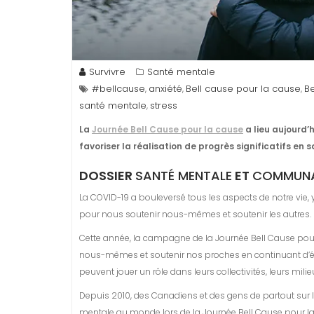
Survivre
Santé mentale
#bellcause
anxiété
Bell cause pour la cause
B
,
,
,
santé mentale
stress
,
La
Journée Bell Cause pour la cause
a lieu aujourd’
favoriser la réalisation de progrès significatifs en 
DOSSIER
SANTÉ MENTALE
ET
COMMUNA
La COVID-19 a bouleversé tous les aspects de notre vie,
pour nous soutenir nous-mêmes et soutenir les autres.
Cette année, la campagne de la Journée Bell Cause pou
nous-mêmes et soutenir nos proches en continuant d’écou
peuvent jouer un rôle dans leurs collectivités, leurs milie
Depuis 2010, des Canadiens et des gens de partout sur l
mentale au monde lors de la Journée Bell Cause pour la