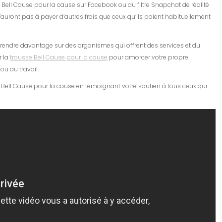
e Bell Cause pour la cause sur Facebook ou du filtre Snapchat de réalité
auront pas à payer d’autres frais que ceux qu’ils paient habituellement
endre davantage sur des organismes qui offrent des services et du
r la
trousse Bell Cause pour la cause
pour amorcer votre propre
ou au travail.
e Bell Cause pour la cause en témoignant votre soutien à tous ceux qui