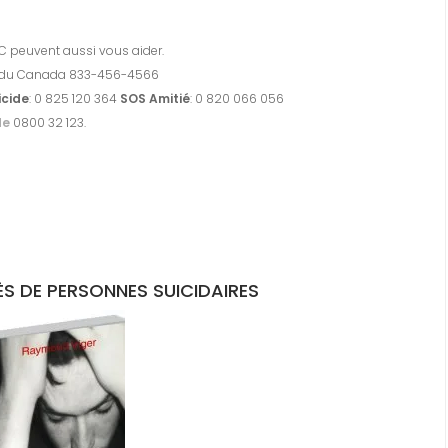
SC peuvent aussi vous aider.
de du Canada 833-456-4566
icide
: 0 825 120 364
SOS Amitié
: 0 820 066 056
de
0800 32 123.
ÈS DE PERSONNES SUICIDAIRES