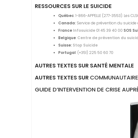
RESSOURCES SUR LE SUICIDE
Québec
: 1-866-APPELLE (277-3553). Les CL
Canada:
Service de prévention du suici
France
Infosuicide
01 45 39 40 00
SOS Su
Belgique
:
Centre de prévention du suici
Suisse:
Stop Suicide
Portugal
: (+351) 225 50 60 70
AUTRES TEXTES SUR
SANTÉ MENTALE
AUTRES TEXTES SUR
COMMUNAUTAIRE
GUIDE D’INTERVENTION DE CRISE AUPR