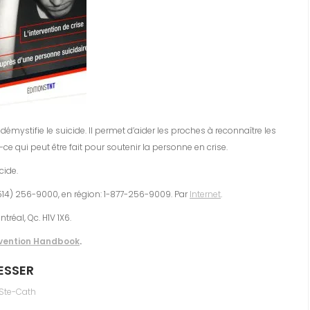
émystifie le suicide. Il permet d’aider les proches à reconnaître les
e qui peut être fait pour soutenir la personne en crise.
cide.
 (514) 256-9000, en région: 1-877-256-9009. Par
Internet
.
tréal, Qc. H1V 1X6.
evention Handbook
.
ESSER
u Ste-Cath