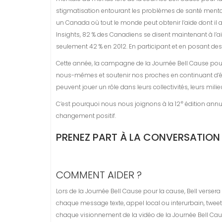
stigmatisation entourant les problèmes de santé mental
un Canada où tout le monde peut obtenir l’aide dont il
Insights, 82 % des Canadiens se disent maintenant à l’
seulement 42 % en 2012. En participant et en posant de
Cette année, la campagne de la Journée Bell Cause pou
nous-mêmes et soutenir nos proches en continuant d’écou
peuvent jouer un rôle dans leurs collectivités, leurs milie
e
C’est pourquoi nous nous joignons à la 12
édition annue
changement positif.
PRENEZ PART À LA CONVERSATION
COMMENT AIDER ?
Lors de la Journée Bell Cause pour la cause, Bell vers
chaque message texte, appel local ou interurbain, twe
chaque visionnement de la vidéo de la Journée Bell Ca