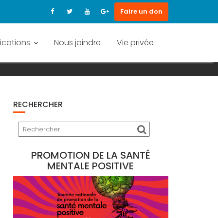
Faire un don
ications
Nous joindre
Vie privée
R NOUS-MÊMES ET POUR LES AUT
RECHERCHER
PROMOTION DE LA SANTÉ
MENTALE POSITIVE