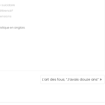
 suicidaire
éférencé?
mensions
ique en anglais.
L’art des fous; “J’avais douze ans”