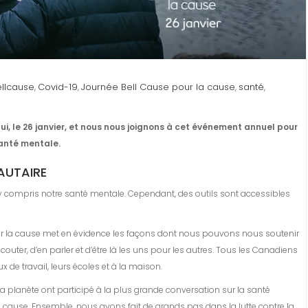
ellcause
Covid-19
Journée Bell Cause pour la cause
santé
,
,
,
,
hui, le 26 janvier, et nous nous joignons à cet événement annuel pour
santé mentale.
UTAIRE
 y compris notre santé mentale. Cependant, des outils sont accessibles
r la cause met en évidence les façons dont nous pouvons nous soutenir
ter, d’en parler et d’être là les uns pour les autres. Tous les Canadiens
ux de travail, leurs écoles et à la maison.
a planète ont participé à la plus grande conversation sur la santé
 cause. Ensemble, nous avons fait de grands pas dans la lutte contre la