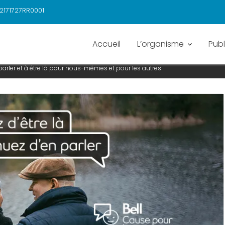
2171727RR0001
Accueil
L’organisme
Publ
 À EN PARLER ET À ÊTRE LÀ POU
parler et à être là pour nous-mêmes et pour les autres