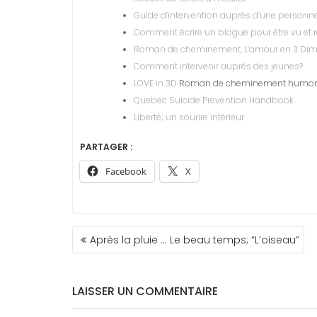
Guide d’intervention auprès d’une personne
Comment écrire un blogue pour être vu et r
Roman de cheminement, L’amour en 3 Di
Comment intervenir auprès des jeunes?
LOVE in 3D
Roman de cheminement humorist
Quebec Suicide Prevention Handbook
Liberté; un sourire intérieur
PARTAGER :
Facebook
X
NAVIGATION
Après la pluie … Le beau temps; “L’oiseau”
DE
L’ARTICLE
LAISSER UN COMMENTAIRE