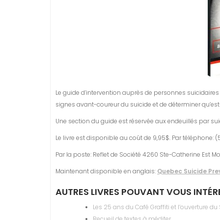
Le guide d’intervention auprès de personnes suicidaires d
signes avant-coureur du suicide et de déterminer qu’est-c
Une section du guide est réservée aux endeuillés par sui
Le livre est disponible au coût de 9,95$. Par téléphone:
Par la poste: Reflet de Société 4260 Ste-Catherine Est Mon
Maintenant disponible en anglais:
Quebec Suicide Pr
AUTRES LIVRES POUVANT VOUS INTÉR
Les 25 ans du Café Graffiti et l’ouverture d
Recueil de textes à méditer