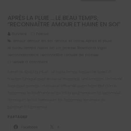
APRÈS LA PLUIE … LE BEAU TEMPS;
“RECONNAÎTRE AMOUR ET HAINE EN SOI”
Survivre
Poésie
amour
amour en soi
amour et haine
Après la pluie …
,
,
,
le beau temps
haine en soi
poésie
Raymond Viger
,
,
,
,
reconnaissance
reconnaître
recueil de poésie
,
,
Leave a comment
Extrait de Après la pluie … Le beau temps Recueil de textes à
méditer. Chaque texte révèle un message, une émotion. Un même
texte peut prendre un couleur différente selon notre état d’âme.
Reconnais la souffrance en toi.Vis la souffrance en toi.Reconnais
l’amour en toi.Vis l’amour en toi. Reconnais ton erreur de
parcours.Vis ton erreur…
PARTAGER :
Facebook
X