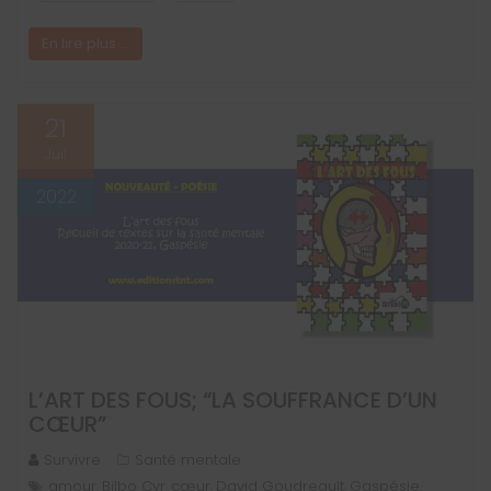
En lire plus ...
21
Juil
2022
L’ART DES FOUS; “LA SOUFFRANCE D’UN
CŒUR”
Survivre
Santé mentale
amour
Bilbo Cyr
cœur
David Goudreault
Gaspésie
,
,
,
,
,