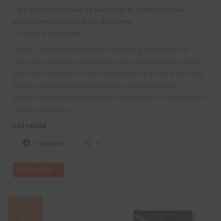
L'art des fous
Recueil de textes sur la santé mentale
,
,
santé mentale
souffrance d'un cœur
,
Leave a comment
L’amour, c’est beauMais quand tu réalises que c’est finiC’est
comme la mort de tes sentiments Le dernier souffle de bonheur
que tu as La dernière nuit rose sans pleurerCe qui fait le plus mal,
pendant la ruptureChaque chanson, tu pleuresChaque
photoChaque minute de ton temps toute seule Et te dire que tout
va bien allerQuand…
PARTAGER :
Facebook
X
En lire plus ...
5
Avr