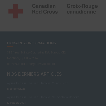
HORAIRE & INFORMATIONS
3894 rue Sainte-Catherine Est, Bureau 012,
Montréal, QC, H1W 2G4
communications@survivre.social
NOS DERNIERS ARTICLES
Après la pluie … Le beau temps; Conclusion
17 octobre 2023
Après la pluie … Le beau temps; “La contemplation”
10 octobre 2023