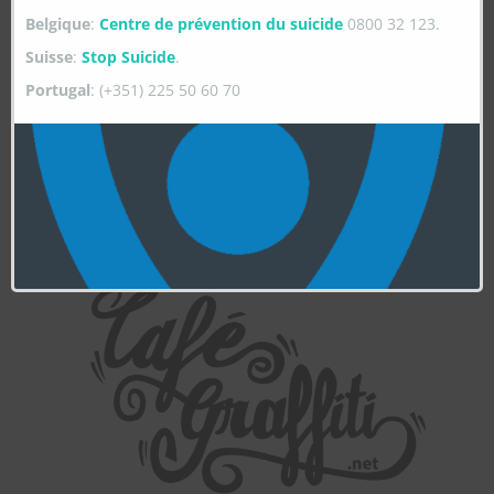
Belgique
:
Centre de prévention du suicide
0800 32 123.
Suisse
:
Stop Suicide
.
Portugal
: (+351) 225 50 60 70