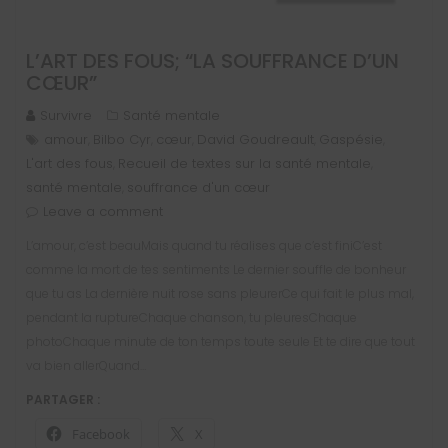
L’ART DES FOUS; “LA SOUFFRANCE D’UN
CŒUR”
Survivre
Santé mentale
amour
Bilbo Cyr
cœur
David Goudreault
Gaspésie
,
,
,
,
,
L'art des fous
Recueil de textes sur la santé mentale
,
,
santé mentale
souffrance d'un cœur
,
Leave a comment
L’amour, c’est beauMais quand tu réalises que c’est finiC’est
comme la mort de tes sentiments Le dernier souffle de bonheur
que tu as La dernière nuit rose sans pleurerCe qui fait le plus mal,
pendant la ruptureChaque chanson, tu pleuresChaque
photoChaque minute de ton temps toute seule Et te dire que tout
va bien allerQuand…
PARTAGER :
Facebook
X