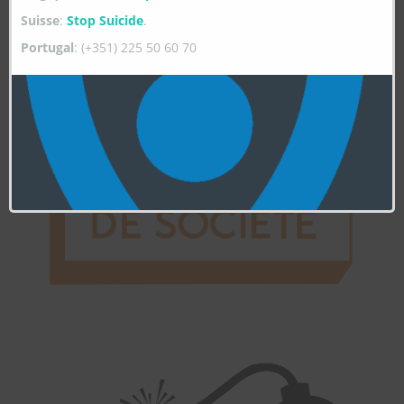
Suisse
:
Stop Suicide
.
Numéro d’organisme de charité
712171727RR0001
Portugal
: (+351) 225 50 60 70
MERCI À NOS PARTENAIRES