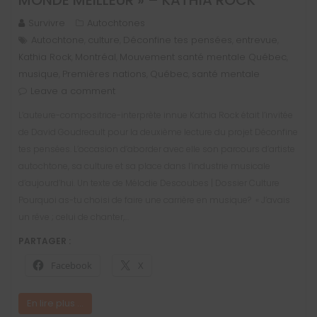
Survivre
Autochtones
Autochtone
culture
Déconfine tes pensées
entrevue
,
,
,
,
Kathia Rock
Montréal
Mouvement santé mentale Québec
,
,
,
musique
Premières nations
Québec
santé mentale
,
,
,
Leave a comment
L’auteure-compositrice-interprète innue Kathia Rock était l’invitée
de David Goudreault pour la deuxième lecture du projet Déconfine
tes pensées. L’occasion d’aborder avec elle son parcours d’artiste
autochtone, sa culture et sa place dans l’industrie musicale
d’aujourd’hui. Un texte de Mélodie Descoubes | Dossier Culture
Pourquoi as-tu choisi de faire une carrière en musique? « J’avais
un rêve ; celui de chanter,…
PARTAGER :
Facebook
X
En lire plus ...