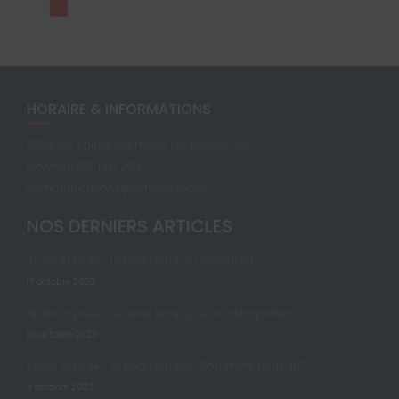
HORAIRE & INFORMATIONS
3894 rue Sainte-Catherine Est, Bureau 012,
Montréal, QC, H1W 2G4
communications@survivre.social
NOS DERNIERS ARTICLES
Après la pluie … Le beau temps; Conclusion
17 octobre 2023
Après la pluie … Le beau temps; “La contemplation”
10 octobre 2023
Après la pluie … Le beau temps; “Comment peux-tu?”
3 octobre 2023