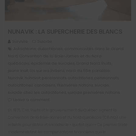
NUNAVIK : LA SUPERCHERIE DES BLANCS
Survivre
Suicide
Autochtone
autochtones
communautés dans le Grand
,
,
Nord
Convention de la Baie-James et du Nord
,
québécois
épidemie de suicides
Grand Nord
Inuits
,
,
,
,
jeune inuit
Loi sur les Indiens
nord du 55e parallèle
,
,
,
Nunavik
nunavut
pensionnats autochtones
pensionnats
,
,
,
autochtones canadiens
Premières nations
suicide
,
,
,
suicide chez les autochtones
suicide premières nations
,
Leave a comment
En 1975, Cris, Inuits et le gouvernement du Québec signent la
Convention de la Baie-James et du Nord québécois (CBJNQ). Une
entente pour définir et encadrer le « qui fait quoi ». Ce premier traité
moderne définit les compensations financières que le