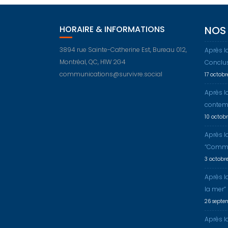
HORAIRE & INFORMATIONS
NOS 
3894 rue Sainte-Catherine Est, Bureau 012,
Après l
Montréal, QC, H1W 2G4
Conclu
communications@survivre.social
17 octob
Après l
contem
10 octob
Après l
“Comme
3 octobr
Après l
la mer”
26 septe
Après la