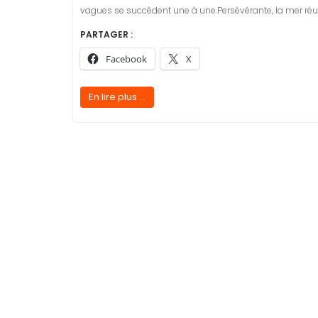
vagues se succèdent une à une.Persévérante, la mer réu
PARTAGER :
Facebook
X
En lire plus ...