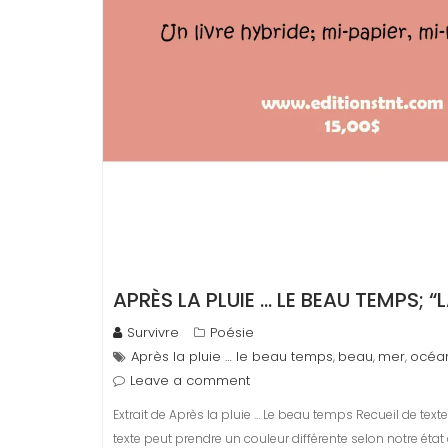
APRÈS LA PLUIE … LE BEAU TEMPS; “
Survivre
Poésie
Après la pluie … le beau temps
beau
mer
océa
,
,
,
Leave a comment
Extrait de Après la pluie … Le beau temps Recueil de te
texte peut prendre un couleur différente selon notre éta