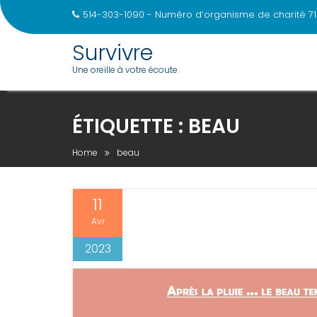
514-303-1090 - Numéro d’organisme de charité 71
Survivre
Une oreille à votre écoute
Skip
to
ÉTIQUETTE :
BEAU
content
Home
beau
11
Avr
2023