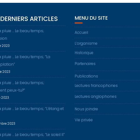
DERNIERS ARTICLES
MENU DU SITE
a pluie … Le beau temps;
Accueil
sion
L’organisme
re 2023
Historique
a pluie … Le beau temps; “La
Partenaires
plation”
re 2023
Publications
a pluie … Le beau temps;
Lectures francophones
nt peux-tu?”
Lectures anglophones
e 2023
a pluie … Le beau temps; “L’étang et
Nous joindre
Vie privée
mbre 2023
 pluie … Le beau temps; “Le soleil II”