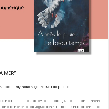
LA MER”
n
poésie
Raymond Viger
recueil de poésie
,
,
,
xtes à méditer. Chaque texte révèle un message, une émotion. Un même
t d’âme. La mer brise ses vagues contre les rochers.Inlassablement les