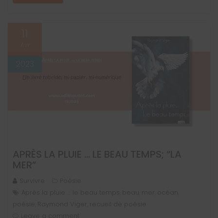
11
Avr
2023
APRÈS LA PLUIE … LE BEAU TEMPS; “LA
MER”
Survivre
Poésie
Après la pluie … le beau temps
beau
mer
océan
,
,
,
,
poésie
Raymond Viger
recueil de poésie
,
,
Leave a comment