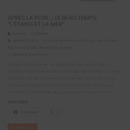
APRÈS LA PLUIE … LE BEAU TEMPS;
“L’ÉTANG ET LA MER”
Survivre
Poésie
Après la pluie … le beau temps
eau
étang
mer
poésie
,
,
,
,
,
Raymond Viger
recueil de poésie
,
Leave a comment
Extrait de Après la pluie … Le beau temps Recueil de textes à
méditer. Chaque texte révèle un message, une émotion. Un même
texte peut prendre un couleur différente selon notre état d’âme.
Une auto, vestige d’une civilisation envahissante, m’a conduit
près de toi. Le bruit d’enfer de sa puissance a couvert le cri de…
PARTAGER :
Facebook
X
En lire plus ...