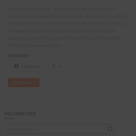
Extrait de Après la pluie … Le beau temps Recueil de textes à
méditer. Chaque texte révèle un message, une émotion. Un même
texte peut prendre un couleur différente selon notre état d’âme. La
mer brise ses vagues contre les rochers.Inlassablement les
vagues se succèdent une à une.Persévérante, la mer réussiraÀ
détacher quelques pierres du…
PARTAGER :
Facebook
X
En lire plus ...
RECHERCHER