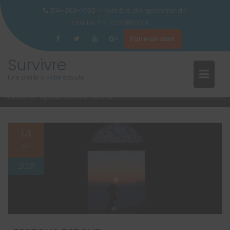
514-303-1090 - Numéro d’organisme de
charité 712171727RR0001
Faire un don
ÉTIQUETTE :
ÉGALITÉ HOMME-
Skip
Survivre
to
FEMME
Une oreille à votre écoute
content
Home
égalité homme-femme
14
Avr
2021