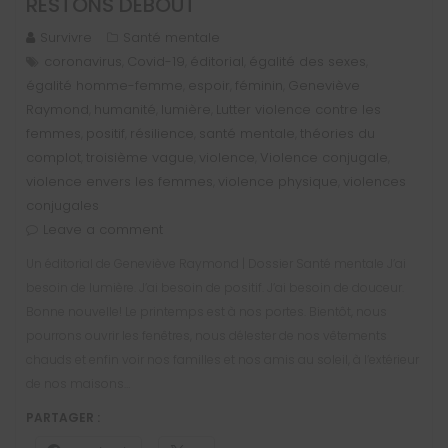
RESTONS DEBOUT
Survivre
Santé mentale
coronavirus
Covid-19
éditorial
égalité des sexes
,
,
,
,
égalité homme-femme
espoir
féminin
Geneviève
,
,
,
Raymond
humanité
lumière
Lutter violence contre les
,
,
,
femmes
positif
résilience
santé mentale
théories du
,
,
,
,
complot
troisième vague
violence
Violence conjugale
,
,
,
,
violence envers les femmes
violence physique
violences
,
,
conjugales
Leave a comment
Un éditorial de Geneviève Raymond | Dossier Santé mentale J’ai
besoin de lumière. J’ai besoin de positif. J’ai besoin de douceur.
Bonne nouvelle! Le printemps est à nos portes. Bientôt, nous
pourrons ouvrir les fenêtres, nous délester de nos vêtements
chauds et enfin voir nos familles et nos amis au soleil, à l’extérieur
de nos maisons…
PARTAGER :