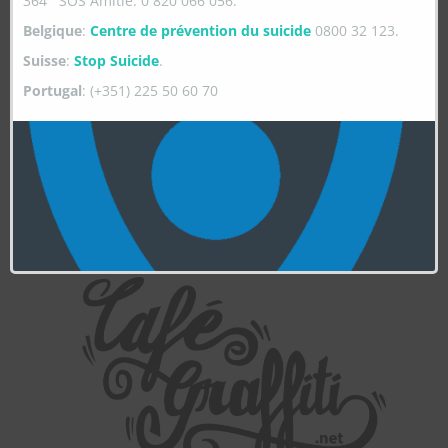
364 SOS Amitié: 0 820 066 056.
Belgique
:
Centre de prévention du suicide
0800 32 123.
Suisse
:
Stop Suicide
.
Portugal
: (+351) 225 50 60 70