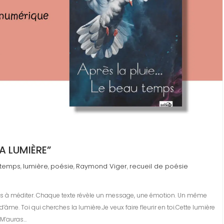
LA LUMIÈRE”
u temps
lumière
poésie
Raymond Viger
recueil de poésie
,
,
,
,
xtes à méditer. Chaque texte révèle un message, une émotion. Un même
’âme. Toi qui cherches la lumière.Je veux faire fleurir en toi.Cette lumière
u M’auras…