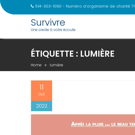
514-303-1090 - Numéro d’organisme de charité 71
Survivre
Une oreille à votre écoute
Skip
to
ÉTIQUETTE :
LUMIÈRE
content
Home
lumière
11
Oct
2022