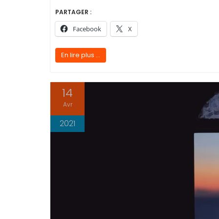
PARTAGER :
Facebook
X
En lire plus ...
14
Avr
2021