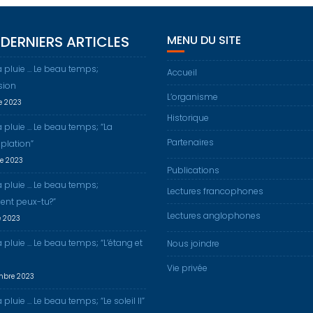
DERNIERS ARTICLES
MENU DU SITE
a pluie … Le beau temps;
Accueil
sion
L’organisme
re 2023
Historique
a pluie … Le beau temps; “La
Partenaires
plation”
re 2023
Publications
a pluie … Le beau temps;
Lectures francophones
nt peux-tu?”
Lectures anglophones
e 2023
a pluie … Le beau temps; “L’étang et
Nous joindre
Vie privée
mbre 2023
 pluie … Le beau temps; “Le soleil II”