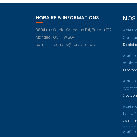
HORAIRE & INFORMATIONS
NOS 
3894 rue Sainte-Catherine Est, Bureau 012,
Après l
Montréal, QC, H1W 2G4
Conclu
communications@survivre.social
17 octob
Après l
contem
10 octob
Après l
“Comme
3 octobr
Après l
la mer”
26 septe
Après la