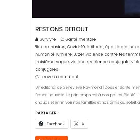
RESTONS DEBOUT
Survivre
Santé mentale
coronavirus
Covid-19
éditorial
égalité des sexe
,
,
,
humanité
lumière
Lutter violence contre les femm
,
,
troisième vague
violence
Violence conjugale
vio
,
,
,
conjugales
Leave a comment
Un éditorial de Geneviève Raymond | Dossier Santé mental
Bonne nouvelle! Le printemps est à nos portes. Bientôt,
chauds et enfin voir nos familles et nos amis au soleil, 
PARTAGER :
Facebook
X