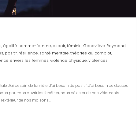
s
égalité homme-femme
espoir
féminin
Geneviève Raymond
,
,
,
,
,
es
positif
résilience
santé mentale
théories du complot
,
,
,
,
,
lence envers les femmes
violence physique
violences
,
,
e J’ai besoin de lumière. J’ai besoin de positif. J’ai besoin de douceur.
 nous pourrons ouvrir les fenêtres, nous délester de nos vêtements
à l’extérieur de nos maisons…