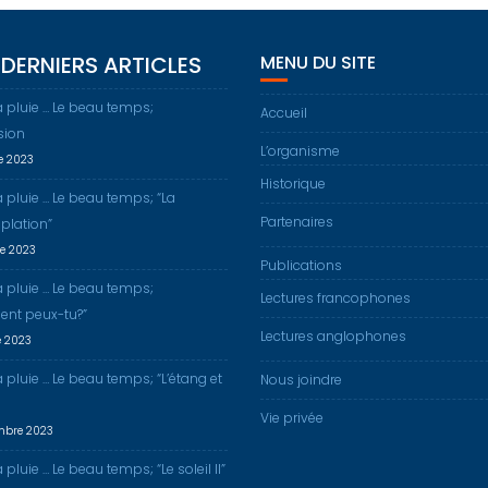
DERNIERS ARTICLES
MENU DU SITE
a pluie … Le beau temps;
Accueil
sion
L’organisme
re 2023
Historique
a pluie … Le beau temps; “La
Partenaires
plation”
re 2023
Publications
a pluie … Le beau temps;
Lectures francophones
nt peux-tu?”
Lectures anglophones
e 2023
a pluie … Le beau temps; “L’étang et
Nous joindre
Vie privée
mbre 2023
 pluie … Le beau temps; “Le soleil II”