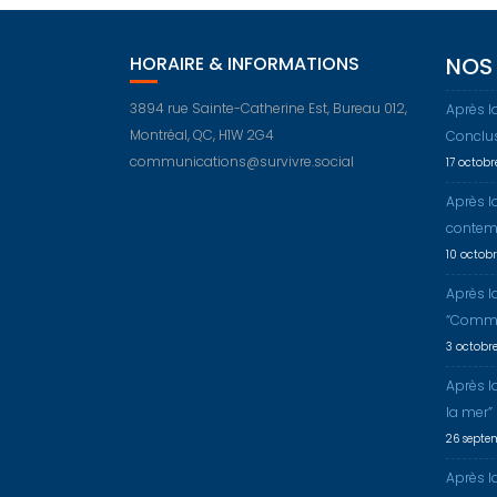
HORAIRE & INFORMATIONS
NOS 
3894 rue Sainte-Catherine Est, Bureau 012,
Après l
Montréal, QC, H1W 2G4
Conclu
communications@survivre.social
17 octob
Après l
contem
10 octob
Après l
“Comme
3 octobr
Après l
la mer”
26 septe
Après la