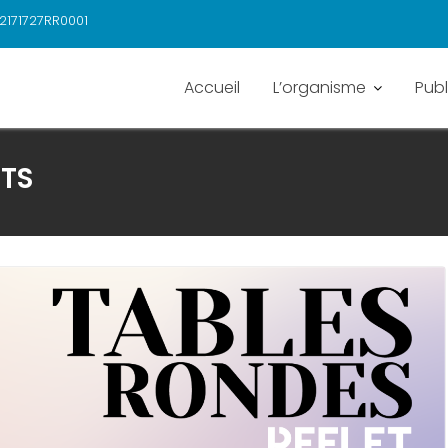
2171727RR0001
Accueil
L’organisme
Publ
TS