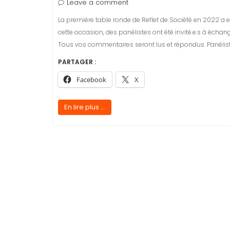
Leave a comment
La première table ronde de Reflet de Société en 2022 a eu l
cette occasion, des panélistes ont été invité.e.s à écha
Tous vos commentaires seront lus et répondus. Panélis
PARTAGER :
Facebook
X
En lire plus ...