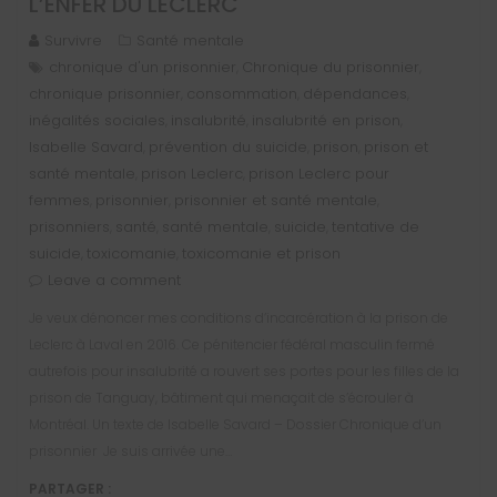
L’ENFER DU LECLERC
Survivre
Santé mentale
chronique d'un prisonnier
Chronique du prisonnier
,
,
chronique prisonnier
consommation
dépendances
,
,
,
inégalités sociales
insalubrité
insalubrité en prison
,
,
,
Isabelle Savard
prévention du suicide
prison
prison et
,
,
,
santé mentale
prison Leclerc
prison Leclerc pour
,
,
femmes
prisonnier
prisonnier et santé mentale
,
,
,
prisonniers
santé
santé mentale
suicide
tentative de
,
,
,
,
suicide
toxicomanie
toxicomanie et prison
,
,
Leave a comment
Je veux dénoncer mes conditions d’incarcération à la prison de
Leclerc à Laval en 2016. Ce pénitencier fédéral masculin fermé
autrefois pour insalubrité a rouvert ses portes pour les filles de la
prison de Tanguay, bâtiment qui menaçait de s’écrouler à
Montréal. Un texte de Isabelle Savard – Dossier Chronique d’un
prisonnier Je suis arrivée une…
PARTAGER :