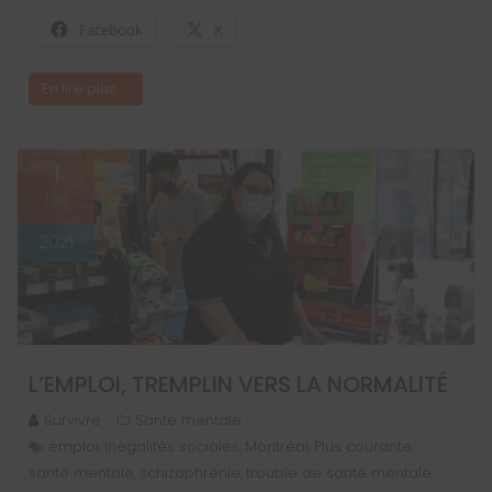
Facebook
X
En lire plus ...
1
Fév
2021
L’EMPLOI, TREMPLIN VERS LA NORMALITÉ
Survivre
Santé mentale
emploi
inégalités sociales
Montréal
Plus courante
,
,
,
,
santé mentale
schizophrénie
trouble de santé mentale
,
,
,