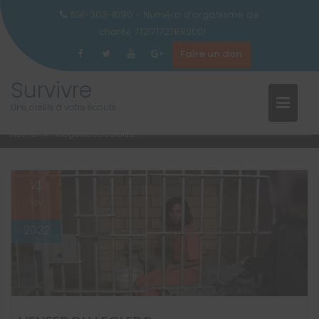
514-303-1090 - Numéro d’organisme de
charité 712171727RR0001
Faire un don
ÉTIQUETTE :
INÉGALITÉS
Skip
Survivre
to
SOCIALES
Une oreille à votre écoute
content
Home
inégalités sociales
4
Fév
2022