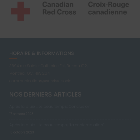
HORAIRE & INFORMATIONS
3894 rue Sainte-Catherine Est, Bureau 012,
Montréal, QC, H1W 2G4
communications@survivre.social
NOS DERNIERS ARTICLES
Après la pluie … Le beau temps; Conclusion
17 octobre 2023
Après la pluie … Le beau temps; “La contemplation”
10 octobre 2023