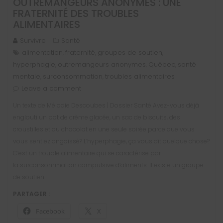
OUTREMANGEURS ANONYMES : UNE
FRATERNITÉ DES TROUBLES
ALIMENTAIRES
Survivre
Santé
alimentation
fraternité
groupes de soutien
,
,
,
hyperphagie
outremangeurs anonymes
Québec
santé
,
,
,
mentale
surconsommation
troubles alimentaires
,
,
Leave a comment
Un texte de Mélodie Descoubes | Dossier Santé Avez-vous déjà
englouti un pot de crème glacée, un sac de biscuits, des
croustilles et du chocolat en une seule soirée parce que vous
vous sentiez angoissé? L’hyperphagie, ça vous dit quelque chose?
C’est un trouble alimentaire qui se caractérise par
la surconsommation compulsive d’aliments. Il existe un groupe
de soutien…
PARTAGER :
Facebook
X