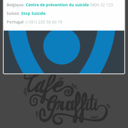
Belgique
:
Centre de prévention du suicide
0800 32 123.
Suisse
:
Stop Suicide
.
Portugal
: (+351) 225 50 60 70