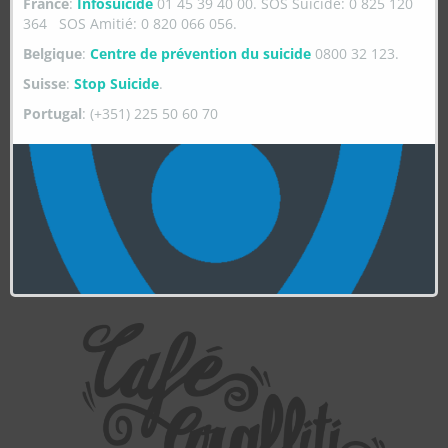
France
:
Infosuicide
01 45 39 40 00. SOS Suicide: 0 825 120
364 SOS Amitié: 0 820 066 056.
Belgique
:
Centre de prévention du suicide
0800 32 123.
Suisse
:
Stop Suicide
.
Portugal
: (+351) 225 50 60 70