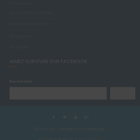
Publications
Lectures francophones
Lectures anglophones
Nous joindre
Vie privée
AIMEZ SURVIVRE SUR FACEBOOK
Rechercher
Rechercher
© Survivre - Une oreille à votre écoute
Education Base by
Acme Themes