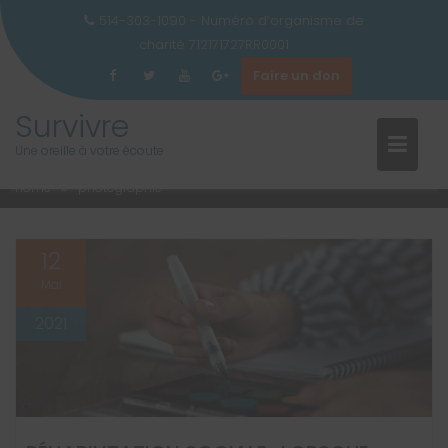
514-303-1090 - Numéro d’organisme de
charité 712171727RR0001
Faire un don
Skip
Survivre
to
ÉTIQUETTE :
PHOTOGRAPHIE
Une oreille à votre écoute
content
Home
photographie
12
Mai
2021