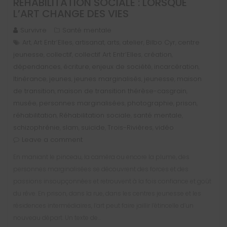
RÉHABILITATION SOCIALE : LORSQUE
L’ART CHANGE DES VIES
Survivre
Santé mentale
Art
Art Entr’Elles
artisanat
arts
atelier
Bilbo Cyr
centre
,
,
,
,
,
,
jeunesse
collectif
collectif Art Entr’Elles
création
,
,
,
,
dépendances
écriture
enjeux de société
incarcération
,
,
,
,
Itinérance
jeunes
jeunes marginalisés
jeunesse
maison
,
,
,
,
de transition
maison de transition thérèse-casgrain
,
,
musée
personnes marginalisées
photographie
prison
,
,
,
,
réhabilitation
Réhabilitation sociale
santé mentale
,
,
,
schizophrénie
slam
suicide
Trois-Rivières
vidéo
,
,
,
,
Leave a comment
En maniant le pinceau, la caméra ou encore la plume, des
personnes marginalisées se découvrent des forces et des
passions insoupçonnées et retrouvent à la fois confiance et goût
du rêve. En prison, dans la rue, dans les centres jeunesse et les
résidences intermédiaires, l’art peut faire jaillir l’étincelle d’un
nouveau départ. Un texte de…