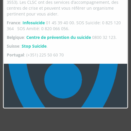
3553). Les CLSC ont des services d’accompagnement, des
centres de crise et peuvent vous référer un organisme
pertinent pour vous aider.
France
:
Infosuicide
01 45 39 40 00. SOS Suicide: 0 825 120
364 SOS Amitié: 0 820 066 056.
Belgique
:
Centre de prévention du suicide
0800 32 123.
Suisse
:
Stop Suicide
.
Portugal
: (+351) 225 50 60 70