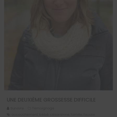
UNE DEUXIÈME GROSSESSE DIFFICILE
Survivre
Témoignage
accouchement
bébé
césarienne
famille
fausse
,
,
,
,