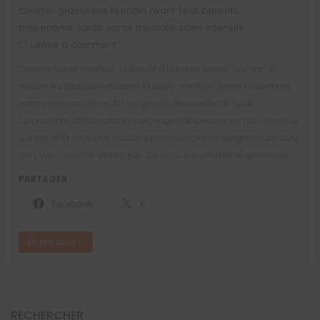
couche
grossesse
Humain Avant Tout
parents
,
,
,
,
pneumonie
santé
santé mentale
soins intensifs
,
,
,
Leave a comment
Dossier Santé mentale L’objectif d’Humain Avant Tout est de
réduire les tabous entourant la santé mentale, briser l’isolement,
redonner espoir et inciter les gens à demander de l’aide.
L’organisme diffuse des témoignages de personnes qui vivent ou
qui ont déjà vécu des troubles psychologiques diagnostiqués ou
non. Voici celui de Véronique. J’ai vécu une deuxième grossesse…
PARTAGER :
Facebook
X
En lire plus ...
RECHERCHER