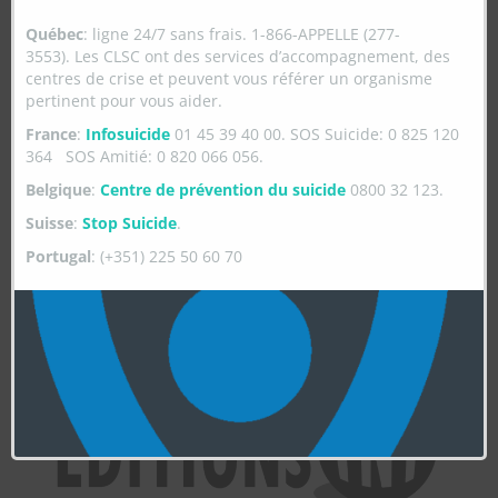
Québec
: ligne 24/7 sans frais. 1-866-APPELLE (277-
3553). Les CLSC ont des services d’accompagnement, des
centres de crise et peuvent vous référer un organisme
pertinent pour vous aider.
France
:
Infosuicide
01 45 39 40 00. SOS Suicide: 0 825 120
364 SOS Amitié: 0 820 066 056.
Belgique
:
Centre de prévention du suicide
0800 32 123.
Suisse
:
Stop Suicide
.
Portugal
: (+351) 225 50 60 70