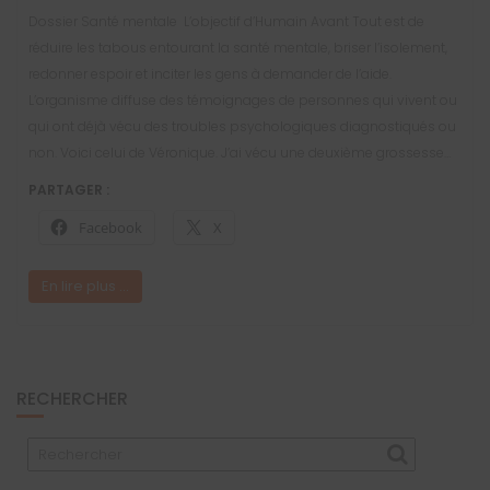
Dossier Santé mentale L’objectif d’Humain Avant Tout est de
réduire les tabous entourant la santé mentale, briser l’isolement,
redonner espoir et inciter les gens à demander de l’aide.
L’organisme diffuse des témoignages de personnes qui vivent ou
qui ont déjà vécu des troubles psychologiques diagnostiqués ou
non. Voici celui de Véronique. J’ai vécu une deuxième grossesse…
PARTAGER :
Facebook
X
En lire plus ...
RECHERCHER