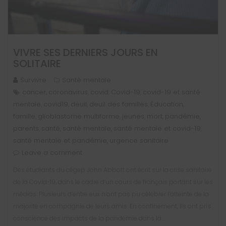
VIVRE SES DERNIERS JOURS EN
SOLITAIRE
Survivre
Santé mentale
cancer
coronavirus
covid
Covid-19
covid-19 et santé
,
,
,
,
mentale
covid19
deuil
deuil des familles
Éducation
,
,
,
,
,
famille
glioblastome multiforme
jeunes
mort
pandémie
,
,
,
,
,
parents
santé
santé mentale
santé mentale et covid-19
,
,
,
,
santé mentale et pandémie
urgence sanitaire
,
Leave a comment
Des étudiants du cégep John Abbott ont écrit sur la crise sanitaire
de la Covid-19, dans le cadre d’un cours de français portant sur les
médias. Plusieurs d’entre eux n’ont pas pu célébrer l’atteinte de la
majorité en compagnie de leurs amis. En confinement, ils ont pris
conscience des impacts de la pandémie dans la…