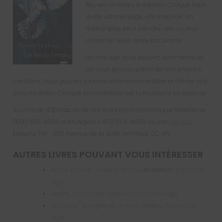
Recueil de textes à méditer. Chaque texte
révèle un message, une émotion. Un
même texte peut prendre une couleur
différente selon notre état d’âme.
Un livre que vous pouvez commenter et
où vous pouvez présenter vos propres
créations. Vous pouvez y laisser votre commentaire et même vos
propres textes. Chaque commentaire est lu et obtient sa réponse.
Au coût de 15$ chacun de ses livres est disponible par téléphone:
(514) 256-9000 et en région: 1-877-256-9009 ou par
Internet
.
Éditions TNT : 625 Avenue de la Salle, Montréal, QC H1V
AUTRES LIVRES POUVANT VOUS INTÉRESSER
Après la pluie… Le beau temps
, 3e édition,
Raymond
Viger
Liberté… Un sourire intérieur
,
Raymond Viger
Vanessa… Voyages dans les Caraïbes
,
Raymond
Viger