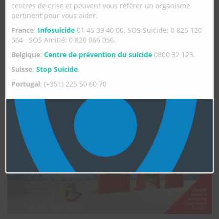
POSITIVE
centres de crise et peuvent vous référer un organisme
pertinent pour vous aider.
France
:
Infosuicide
01 45 39 40 00. SOS Suicide: 0 825 120
364 SOS Amitié: 0 820 066 056.
Belgique
:
Centre de prévention du suicide
0800 32 123.
Suisse
:
Stop Suicide
.
Portugal
: (+351) 225 50 60 70
CHOISIR, C'EST OUVRIR UNE PORTE