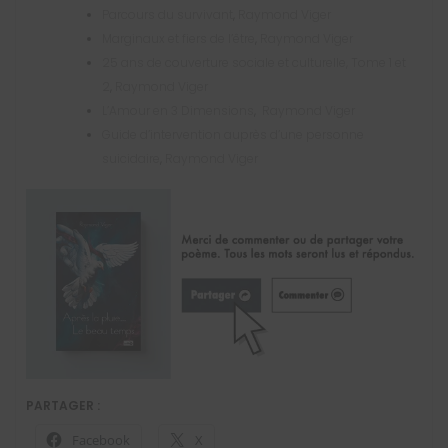
Parcours du survivant
,
Raymond Viger
Marginaux et fiers de l’être
,
Raymond Viger
25 ans de couverture sociale et culturelle, Tome 1 et
2
,
Raymond Viger
L’Amour en 3 Dimensions
,
Raymond Viger
Guide d’intervention auprès d’une personne
suicidaire
,
Raymond Viger
PARTAGER :
Facebook
X