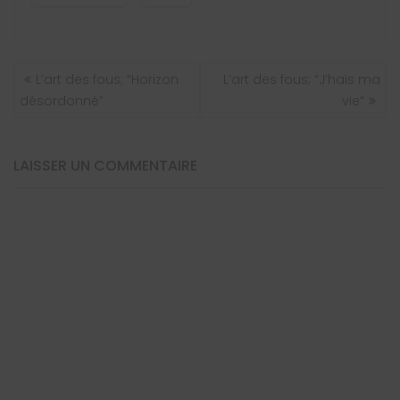
NAVIGATION
L’art des fous; “Horizon
L’art des fous; “J’haïs ma
DE
désordonné”
vie”
L’ARTICLE
LAISSER UN COMMENTAIRE