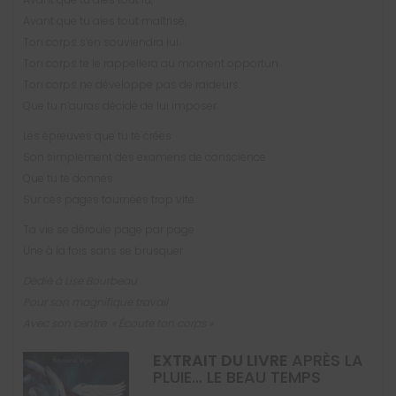
Avant que tu aies tout maîtrisé,
Ton corps s’en souviendra lui.
Ton corps te le rappellera au moment opportun.
Ton corps ne développe pas de raideurs.
Que tu n’auras décidé de lui imposer.
Les épreuves que tu te crées
Son simplement des examens de conscience
Que tu te donnes
Sur ces pages tournées trop vite.
Ta vie se déroule page par page
Une à la fois sans se brusquer.
Dédié à Lise Bourbeau
Pour son magnifique travail
Avec son centre « Écoute ton corps »
EXTRAIT DU LIVRE
APRÈS LA
PLUIE… LE BEAU TEMPS