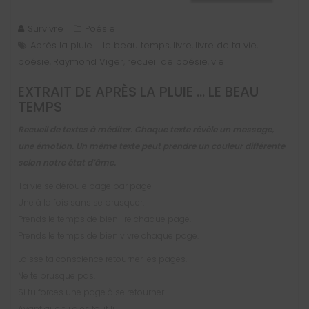
Survivre
Poésie
Après la pluie … le beau temps
livre
livre de ta vie
,
,
,
poésie
Raymond Viger
recueil de poésie
vie
,
,
,
EXTRAIT DE
APRÈS LA PLUIE … LE BEAU
TEMPS
Recueil de textes à méditer. Chaque texte révèle un message,
une émotion. Un même texte peut prendre un couleur différente
selon notre état d’âme.
Ta vie se déroule page par page
Une à la fois sans se brusquer.
Prends le temps de bien lire chaque page.
Prends le temps de bien vivre chaque page.
Laisse ta conscience retourner les pages.
Ne te brusque pas.
Si tu forces une page à se retourner.
Avant que tu aies tout lu,