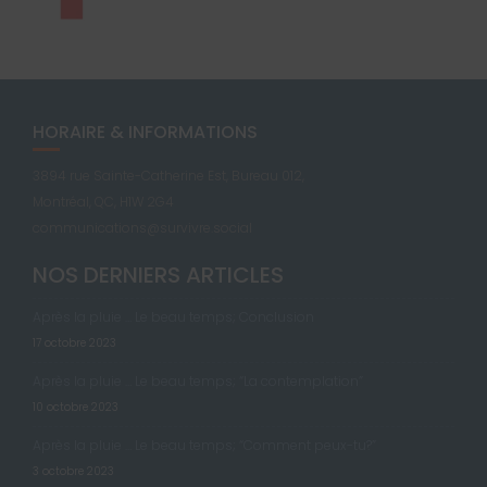
HORAIRE & INFORMATIONS
3894 rue Sainte-Catherine Est, Bureau 012,
Montréal, QC, H1W 2G4
communications@survivre.social
NOS DERNIERS ARTICLES
Après la pluie … Le beau temps; Conclusion
17 octobre 2023
Après la pluie … Le beau temps; “La contemplation”
10 octobre 2023
Après la pluie … Le beau temps; “Comment peux-tu?”
3 octobre 2023