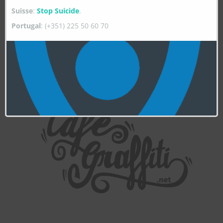
Suisse
:
Stop Suicide
.
Portugal
: (+351) 225 50 60 70