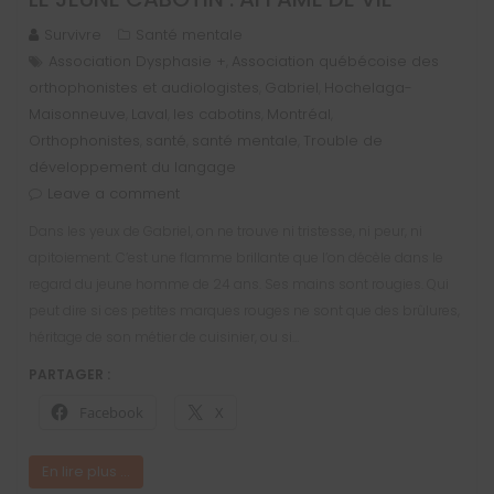
Survivre
Santé mentale
Association Dysphasie +
Association québécoise des
,
orthophonistes et audiologistes
Gabriel
Hochelaga-
,
,
Maisonneuve
Laval
les cabotins
Montréal
,
,
,
,
Orthophonistes
santé
santé mentale
Trouble de
,
,
,
développement du langage
Leave a comment
Dans les yeux de Gabriel, on ne trouve ni tristesse, ni peur, ni
apitoiement. C’est une flamme brillante que l’on décèle dans le
regard du jeune homme de 24 ans. Ses mains sont rougies. Qui
peut dire si ces petites marques rouges ne sont que des brûlures,
héritage de son métier de cuisinier, ou si…
PARTAGER :
Facebook
X
En lire plus ...