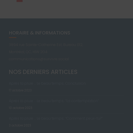
HORAIRE & INFORMATIONS
3894 rue Sainte-Catherine Est, Bureau 012,
Montréal, QC, H1W 2G4
communications@survivre.social
NOS DERNIERS ARTICLES
Après la pluie … Le beau temps; Conclusion
17 octobre 2023
Après la pluie … Le beau temps; “La contemplation”
10 octobre 2023
Après la pluie … Le beau temps; “Comment peux-tu?”
3 octobre 2023