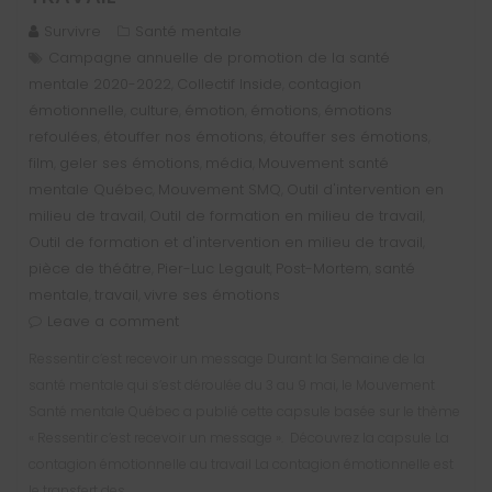
Survivre
Santé mentale
Campagne annuelle de promotion de la santé
mentale 2020-2022
Collectif Inside
contagion
,
,
émotionnelle
culture
émotion
émotions
émotions
,
,
,
,
refoulées
étouffer nos émotions
étouffer ses émotions
,
,
,
film
geler ses émotions
média
Mouvement santé
,
,
,
mentale Québec
Mouvement SMQ
Outil d'intervention en
,
,
milieu de travail
Outil de formation en milieu de travail
,
,
Outil de formation et d'intervention en milieu de travail
,
pièce de théâtre
Pier-Luc Legault
Post-Mortem
santé
,
,
,
mentale
travail
vivre ses émotions
,
,
Leave a comment
Ressentir c’est recevoir un message Durant la Semaine de la
santé mentale qui s’est déroulée du 3 au 9 mai, le Mouvement
Santé mentale Québec a publié cette capsule basée sur le thème
« Ressentir c’est recevoir un message ». Découvrez la capsule La
contagion émotionnelle au travail La contagion émotionnelle est
le transfert des…