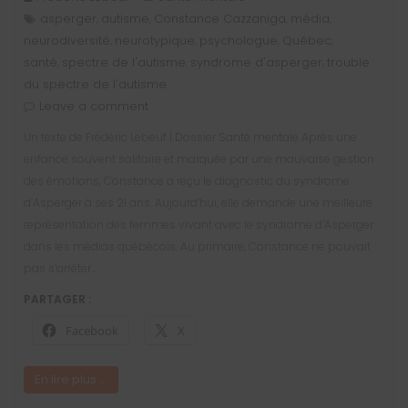
asperger
autisme
Constance Cazzaniga
média
,
,
,
,
neurodiversité
neurotypique
psychologue
Québec
,
,
,
,
santé
spectre de l'autisme
syndrome d'asperger
trouble
,
,
,
du spectre de l'autisme
Leave a comment
Un texte de Frédéric Lebeuf | Dossier Santé mentale Après une
enfance souvent solitaire et marquée par une mauvaise gestion
des émotions, Constance a reçu le diagnostic du syndrome
d’Asperger à ses 21 ans. Aujourd’hui, elle demande une meilleure
représentation des femmes vivant avec le syndrome d’Asperger
dans les médias québécois. Au primaire, Constance ne pouvait
pas s’arrêter…
PARTAGER :
Facebook
X
En lire plus ...